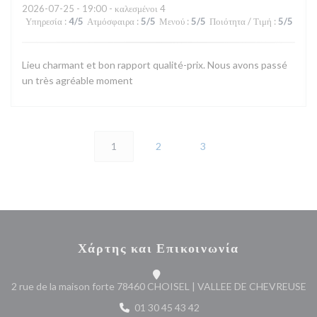
2026-07-25
- 19:00 - καλεσμένοι 4
Υπηρεσία
:
4
/5
Ατμόσφαιρα
:
5
/5
Μενού
:
5
/5
Ποιότητα / Τιμή
:
5
/5
Lieu charmant et bon rapport qualité-prix. Nous avons passé
un très agréable moment
1
2
3
Χάρτης και Επικοινωνία
((
2 rue de la maison forte 78460 CHOISEL | VALLEE DE CHEVREUSE
01 30 45 43 42