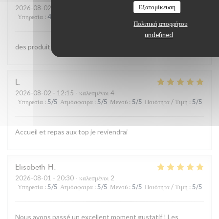
Εξατομίκευση
2026-08-02
- 13:00 - καλεσμένοι 4
Υπηρεσία
:
4
/5
Ατμόσφαιρα
:
4
/5
Μενού
:
5
/5
Ποιότητα / Τιμή
:
4
/5
Πολιτική απορρήτου
undefined
des produits de qualite et bien cuisinés;;personnel aimable
L
2026-08-02
- 12:15 - καλεσμένοι 4
Υπηρεσία
:
5
/5
Ατμόσφαιρα
:
5
/5
Μενού
:
5
/5
Ποιότητα / Τιμή
:
5
/5
Accueil et repas aux top je reviendrai
Elisabeth
H
2026-08-01
- 20:30 - καλεσμένοι 2
Υπηρεσία
:
5
/5
Ατμόσφαιρα
:
5
/5
Μενού
:
5
/5
Ποιότητα / Τιμή
:
5
/5
Nous avons passé un excellent moment gustatif ! Les