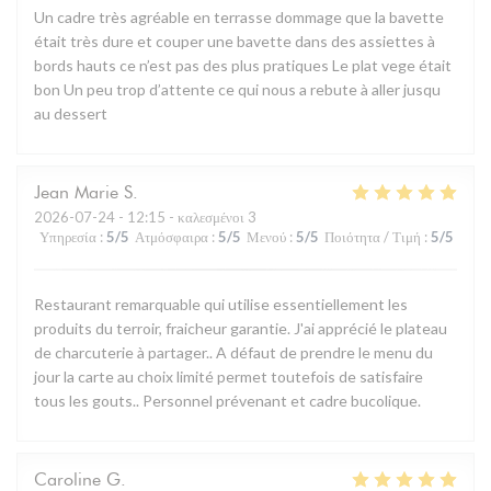
Un cadre très agréable en terrasse dommage que la bavette
était très dure et couper une bavette dans des assiettes à
bords hauts ce n’est pas des plus pratiques Le plat vege était
bon Un peu trop d’attente ce qui nous a rebute à aller jusqu
au dessert
Jean Marie
S
2026-07-24
- 12:15 - καλεσμένοι 3
Υπηρεσία
:
5
/5
Ατμόσφαιρα
:
5
/5
Μενού
:
5
/5
Ποιότητα / Τιμή
:
5
/5
Restaurant remarquable qui utilise essentiellement les
produits du terroir, fraicheur garantie. J'ai apprécié le plateau
de charcuterie à partager.. A défaut de prendre le menu du
jour la carte au choix limité permet toutefois de satisfaire
tous les gouts.. Personnel prévenant et cadre bucolique.
Caroline
G