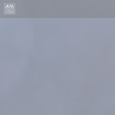
Πίνακας διαχείρισης "Μπισκότων" (Cookies)