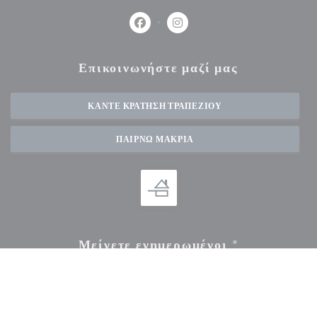
Facebook ((ανοίγει σε νέο παράθυρο))
Instagram ((ανοίγει σε νέο πα
Επικοινωνήστε μαζί μας
ΚΆΝΤΕ ΚΡΆΤΗΣΗ ΤΡΑΠΕΖΙΟΎ
ΠΑΊΡΝΩ ΜΑΚΡΙΆ
Μείνετε ενημερωμένοι
*
Εγγραφείτε στο ενημερωτικό μας δελτίο για να λαμβάνετε εξατομικευμένες επικοινωνίες και
προσφορές μάρκετινγκ μέσω ηλεκτρονικού ταχυδρομείου από εμάς.