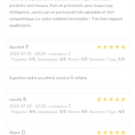
produits sont locaux, frais et présentés avec beaucoup
d'élégance, servis par un personnel très agréable et fort
sympathique. Le cadre sublime l'ensemble ! Très bon rapport
qualité/prix.
laurent
P
2026-07-31
- 20:30 - καλεσμένοι 2
Υπηρεσία
:
5
/5
Ατμόσφαιρα
:
5
/5
Μενού
:
5
/5
Ποιότητα / Τιμή
:
5
/5
Superbe cadre excellent service À refaire
nicole
B
2026-07-29
- 12:30 - καλεσμένοι 3
Υπηρεσία
:
4
/5
Ατμόσφαιρα
:
5
/5
Μενού
:
4
/5
Ποιότητα / Τιμή
:
4
/5
Alain
D