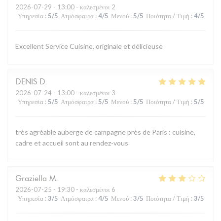
2026-07-29
- 13:00 - καλεσμένοι 2
Υπηρεσία
:
5
/5
Ατμόσφαιρα
:
4
/5
Μενού
:
5
/5
Ποιότητα / Τιμή
:
4
/5
Excellent Service Cuisine, originale et délicieuse
DENIS
D
2026-07-24
- 13:00 - καλεσμένοι 3
Υπηρεσία
:
5
/5
Ατμόσφαιρα
:
5
/5
Μενού
:
5
/5
Ποιότητα / Τιμή
:
5
/5
très agréable auberge de campagne près de Paris : cuisine,
cadre et accueil sont au rendez-vous
Graziella
M
2026-07-25
- 19:30 - καλεσμένοι 6
Υπηρεσία
:
3
/5
Ατμόσφαιρα
:
4
/5
Μενού
:
3
/5
Ποιότητα / Τιμή
:
3
/5