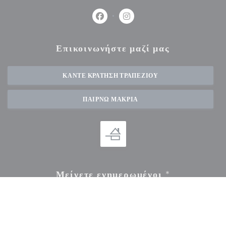
Facebook ((ανοίγει σε νέο παράθυρο))
Instagram ((ανοίγει σε νέο πα
Επικοινωνήστε μαζί μας
ΚΆΝΤΕ ΚΡΆΤΗΣΗ ΤΡΑΠΕΖΙΟΎ
ΠΑΊΡΝΩ ΜΑΚΡΙΆ
Μείνετε ενημερωμένοι
*
Εγγραφείτε στο ενημερωτικό μας δελτίο για να λαμβάνετε εξατομικευμένες επικοινωνίες και
προσφορές μάρκετινγκ μέσω ηλεκτρονικού ταχυδρομείου από εμάς.