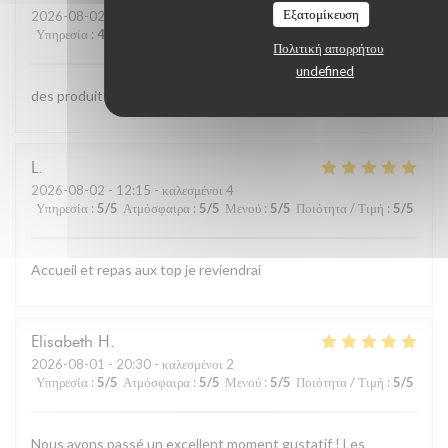
Εξατομίκευση
2026-08-02
- 13:00 - καλεσμένοι 4
Υπηρεσία
:
4
/5
Ατμόσφαιρα
:
4
/5
Μενού
:
5
/5
Ποιότητα / Τιμή
:
4
/5
Πολιτική απορρήτου
undefined
des produits de qualite et bien cuisinés;;personnel aimable
L
2026-08-02
- 12:15 - καλεσμένοι 4
Υπηρεσία
:
5
/5
Ατμόσφαιρα
:
5
/5
Μενού
:
5
/5
Ποιότητα / Τιμή
:
5
/5
Accueil et repas aux top je reviendrai
Elisabeth
H
2026-08-01
- 20:30 - καλεσμένοι 2
Υπηρεσία
:
5
/5
Ατμόσφαιρα
:
5
/5
Μενού
:
5
/5
Ποιότητα / Τιμή
:
5
/5
Nous avons passé un excellent moment gustatif ! Les