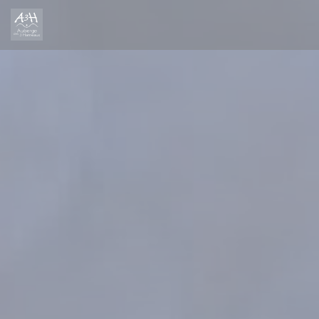
Πίνακας διαχείρισης "Μπισκότων" (Cookies)