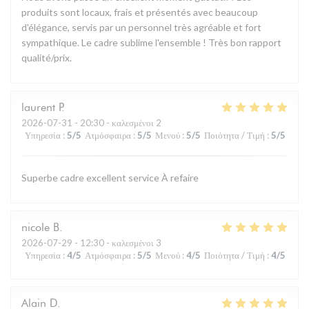
produits sont locaux, frais et présentés avec beaucoup
d'élégance, servis par un personnel très agréable et fort
sympathique. Le cadre sublime l'ensemble ! Très bon rapport
qualité/prix.
laurent
P
2026-07-31
- 20:30 - καλεσμένοι 2
Υπηρεσία
:
5
/5
Ατμόσφαιρα
:
5
/5
Μενού
:
5
/5
Ποιότητα / Τιμή
:
5
/5
Superbe cadre excellent service À refaire
nicole
B
2026-07-29
- 12:30 - καλεσμένοι 3
Υπηρεσία
:
4
/5
Ατμόσφαιρα
:
5
/5
Μενού
:
4
/5
Ποιότητα / Τιμή
:
4
/5
Alain
D