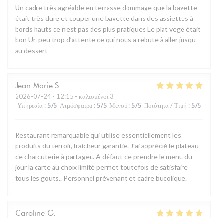
Un cadre très agréable en terrasse dommage que la bavette
était très dure et couper une bavette dans des assiettes à
bords hauts ce n’est pas des plus pratiques Le plat vege était
bon Un peu trop d’attente ce qui nous a rebute à aller jusqu
au dessert
Jean Marie
S
2026-07-24
- 12:15 - καλεσμένοι 3
Υπηρεσία
:
5
/5
Ατμόσφαιρα
:
5
/5
Μενού
:
5
/5
Ποιότητα / Τιμή
:
5
/5
Restaurant remarquable qui utilise essentiellement les
produits du terroir, fraicheur garantie. J'ai apprécié le plateau
de charcuterie à partager.. A défaut de prendre le menu du
jour la carte au choix limité permet toutefois de satisfaire
tous les gouts.. Personnel prévenant et cadre bucolique.
Caroline
G