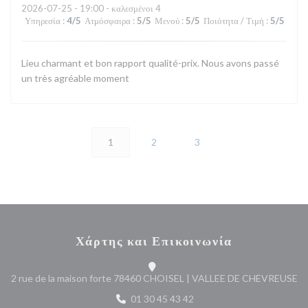
2026-07-25
- 19:00 - καλεσμένοι 4
Υπηρεσία
:
4
/5
Ατμόσφαιρα
:
5
/5
Μενού
:
5
/5
Ποιότητα / Τιμή
:
5
/5
Lieu charmant et bon rapport qualité-prix. Nous avons passé
un très agréable moment
1
2
3
Χάρτης και Επικοινωνία
((
2 rue de la maison forte 78460 CHOISEL | VALLEE DE CHEVREUSE
01 30 45 43 42