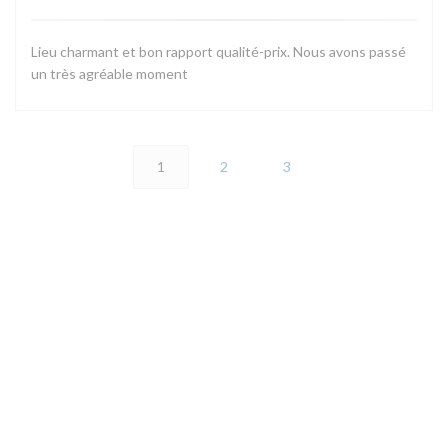
Lieu charmant et bon rapport qualité-prix. Nous avons passé
un très agréable moment
1
2
3
地图和联系方式
(
2 rue de la maison forte 78460 CHOISEL | VALLEE DE CHEVREUSE
01 30 45 43 42