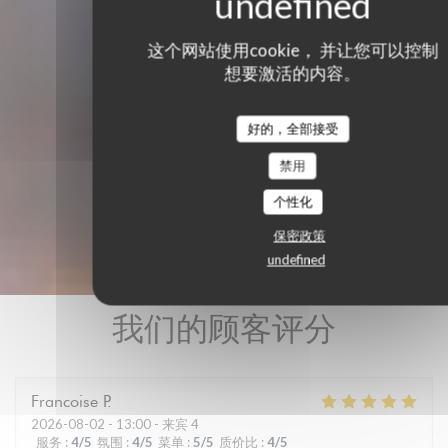
这个网站使用cookie， 并让您可以控制
想要激活的内容。
好的，全部接受
禁用
个性化
保密政策
undefined
我们的顾客评分
Francoise
P
2026-08-02
- 13:00 - 来宾 4
服务
:
4
/5
氛围
:
4
/5
菜单
:
5
/5
质价比
:
4
/5