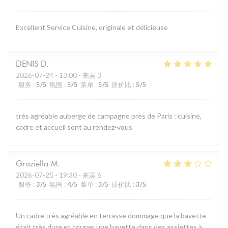
Excellent Service Cuisine, originale et délicieuse
DENIS
D
2026-07-24
- 13:00 - 来宾 3
服务
:
5
/5
氛围
:
5
/5
菜单
:
5
/5
质价比
:
5
/5
très agréable auberge de campagne près de Paris : cuisine,
cadre et accueil sont au rendez-vous
Graziella
M
2026-07-25
- 19:30 - 来宾 6
服务
:
3
/5
氛围
:
4
/5
菜单
:
3
/5
质价比
:
3
/5
Un cadre très agréable en terrasse dommage que la bavette
était très dure et couper une bavette dans des assiettes à