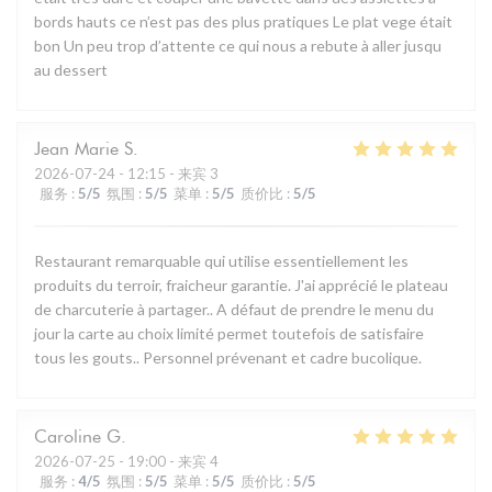
bords hauts ce n’est pas des plus pratiques Le plat vege était
bon Un peu trop d’attente ce qui nous a rebute à aller jusqu
au dessert
Jean Marie
S
2026-07-24
- 12:15 - 来宾 3
服务
:
5
/5
氛围
:
5
/5
菜单
:
5
/5
质价比
:
5
/5
Restaurant remarquable qui utilise essentiellement les
produits du terroir, fraicheur garantie. J'ai apprécié le plateau
de charcuterie à partager.. A défaut de prendre le menu du
jour la carte au choix limité permet toutefois de satisfaire
tous les gouts.. Personnel prévenant et cadre bucolique.
Caroline
G
2026-07-25
- 19:00 - 来宾 4
服务
:
4
/5
氛围
:
5
/5
菜单
:
5
/5
质价比
:
5
/5