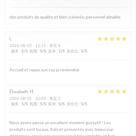
des produits de qualite et bien cuisinés;;personnel aimable
L
2026-08-02
- 12:15 - 来宾 4
服务
:
5
/5
氛围
:
5
/5
菜单
:
5
/5
质价比
:
5
/5
Accueil et repas aux top je reviendrai
Elisabeth
H
2026-08-01
- 20:30 - 来宾 2
服务
:
5
/5
氛围
:
5
/5
菜单
:
5
/5
质价比
:
5
/5
Nous avons passé un excellent moment gustatif ! Les
produits sont locaux, frais et présentés avec beaucoup
d'élégance, servis par un personnel très agréable et fort