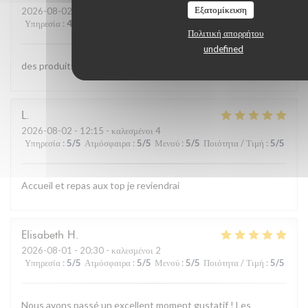
Εξατομίκευση
2026-08-02
- 13:00 - καλεσμένοι 4
Υπηρεσία
:
4
/5
Ατμόσφαιρα
:
4
/5
Μενού
:
5
/5
Ποιότητα / Τιμή
:
4
/5
Πολιτική απορρήτου
undefined
des produits de qualite et bien cuisinés;;personnel aimable
L
2026-08-02
- 12:15 - καλεσμένοι 4
Υπηρεσία
:
5
/5
Ατμόσφαιρα
:
5
/5
Μενού
:
5
/5
Ποιότητα / Τιμή
:
5
/5
Accueil et repas aux top je reviendrai
Elisabeth
H
2026-08-01
- 20:30 - καλεσμένοι 2
Υπηρεσία
:
5
/5
Ατμόσφαιρα
:
5
/5
Μενού
:
5
/5
Ποιότητα / Τιμή
:
5
/5
Nous avons passé un excellent moment gustatif ! Les