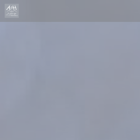
Πίνακας διαχείρισης "Μπισκότων" (Cookies)