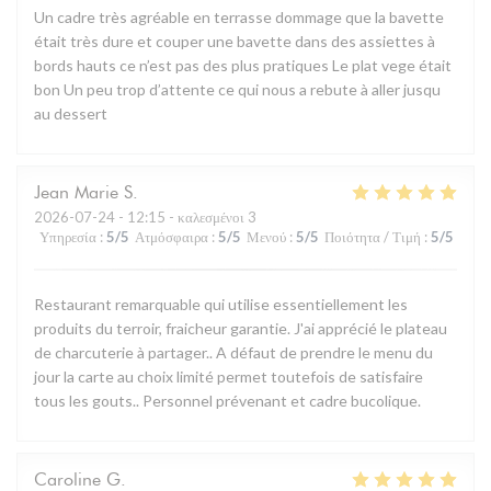
Un cadre très agréable en terrasse dommage que la bavette
était très dure et couper une bavette dans des assiettes à
bords hauts ce n’est pas des plus pratiques Le plat vege était
bon Un peu trop d’attente ce qui nous a rebute à aller jusqu
au dessert
Jean Marie
S
2026-07-24
- 12:15 - καλεσμένοι 3
Υπηρεσία
:
5
/5
Ατμόσφαιρα
:
5
/5
Μενού
:
5
/5
Ποιότητα / Τιμή
:
5
/5
Restaurant remarquable qui utilise essentiellement les
produits du terroir, fraicheur garantie. J'ai apprécié le plateau
de charcuterie à partager.. A défaut de prendre le menu du
jour la carte au choix limité permet toutefois de satisfaire
tous les gouts.. Personnel prévenant et cadre bucolique.
Caroline
G