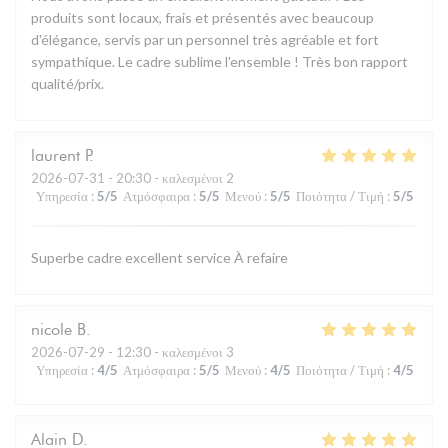
produits sont locaux, frais et présentés avec beaucoup
d'élégance, servis par un personnel très agréable et fort
sympathique. Le cadre sublime l'ensemble ! Très bon rapport
qualité/prix.
laurent
P
2026-07-31
- 20:30 - καλεσμένοι 2
Υπηρεσία
:
5
/5
Ατμόσφαιρα
:
5
/5
Μενού
:
5
/5
Ποιότητα / Τιμή
:
5
/5
Superbe cadre excellent service À refaire
nicole
B
2026-07-29
- 12:30 - καλεσμένοι 3
Υπηρεσία
:
4
/5
Ατμόσφαιρα
:
5
/5
Μενού
:
4
/5
Ποιότητα / Τιμή
:
4
/5
Alain
D