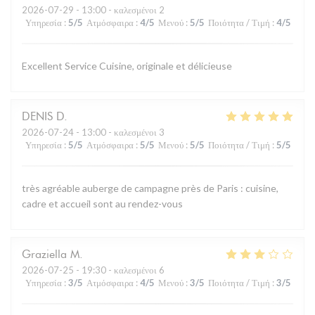
2026-07-29
- 13:00 - καλεσμένοι 2
Υπηρεσία
:
5
/5
Ατμόσφαιρα
:
4
/5
Μενού
:
5
/5
Ποιότητα / Τιμή
:
4
/5
Excellent Service Cuisine, originale et délicieuse
DENIS
D
2026-07-24
- 13:00 - καλεσμένοι 3
Υπηρεσία
:
5
/5
Ατμόσφαιρα
:
5
/5
Μενού
:
5
/5
Ποιότητα / Τιμή
:
5
/5
très agréable auberge de campagne près de Paris : cuisine,
cadre et accueil sont au rendez-vous
Graziella
M
2026-07-25
- 19:30 - καλεσμένοι 6
Υπηρεσία
:
3
/5
Ατμόσφαιρα
:
4
/5
Μενού
:
3
/5
Ποιότητα / Τιμή
:
3
/5