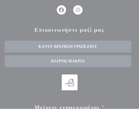
Facebook ((ανοίγει σε νέο παράθυρο))
Instagram ((ανοίγει σε νέο πα
Επικοινωνήστε μαζί μας
ΚΆΝΤΕ ΚΡΆΤΗΣΗ ΤΡΑΠΕΖΙΟΎ
ΠΑΊΡΝΩ ΜΑΚΡΙΆ
Μείνετε ενημερωμένοι
*
Εγγραφείτε στο ενημερωτικό μας δελτίο για να λαμβάνετε εξατομικευμένες επικοινωνίες και
προσφορές μάρκετινγκ μέσω ηλεκτρονικού ταχυδρομείου από εμάς.