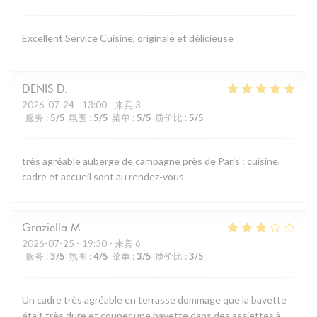
Excellent Service Cuisine, originale et délicieuse
DENIS
D
2026-07-24
- 13:00 - 来宾 3
服务
:
5
/5
氛围
:
5
/5
菜单
:
5
/5
质价比
:
5
/5
très agréable auberge de campagne près de Paris : cuisine,
cadre et accueil sont au rendez-vous
Graziella
M
2026-07-25
- 19:30 - 来宾 6
服务
:
3
/5
氛围
:
4
/5
菜单
:
3
/5
质价比
:
3
/5
Un cadre très agréable en terrasse dommage que la bavette
était très dure et couper une bavette dans des assiettes à