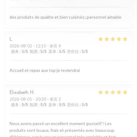
des produits de qualite et bien cuisinés;;personnel aimable
L
2026-08-02
- 12:15 - 来宾 4
服务
:
5
/5
氛围
:
5
/5
菜单
:
5
/5
质价比
:
5
/5
Accueil et repas aux top je reviendrai
Elisabeth
H
2026-08-01
- 20:30 - 来宾 2
服务
:
5
/5
氛围
:
5
/5
菜单
:
5
/5
质价比
:
5
/5
Nous avons passé un excellent moment gustatif ! Les
produits sont locaux, frais et présentés avec beaucoup
d'élégance, servis par un personnel très agréable et fort