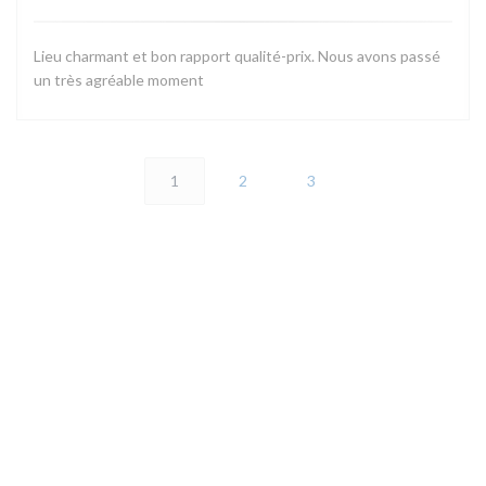
Lieu charmant et bon rapport qualité-prix. Nous avons passé
un très agréable moment
1
2
3
地图和联系方式
(
2 rue de la maison forte 78460 CHOISEL | VALLEE DE CHEVREUSE
01 30 45 43 42