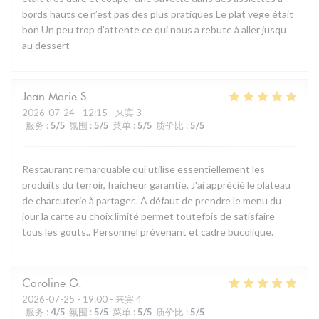
bords hauts ce n’est pas des plus pratiques Le plat vege était
bon Un peu trop d’attente ce qui nous a rebute à aller jusqu
au dessert
Jean Marie
S
2026-07-24
- 12:15 - 来宾 3
服务
:
5
/5
氛围
:
5
/5
菜单
:
5
/5
质价比
:
5
/5
Restaurant remarquable qui utilise essentiellement les
produits du terroir, fraicheur garantie. J'ai apprécié le plateau
de charcuterie à partager.. A défaut de prendre le menu du
jour la carte au choix limité permet toutefois de satisfaire
tous les gouts.. Personnel prévenant et cadre bucolique.
Caroline
G
2026-07-25
- 19:00 - 来宾 4
服务
:
4
/5
氛围
:
5
/5
菜单
:
5
/5
质价比
:
5
/5