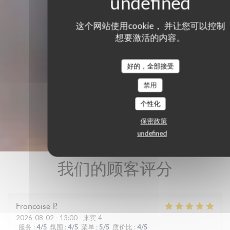
这个网站使用cookie， 并让您可以控制
想要激活的内容。
好的，全部接受
禁用
个性化
保密政策
undefined
我们的顾客评分
Francoise
P
2026-08-02
- 13:00 - 来宾 4
服务
:
4
/5
氛围
:
4
/5
菜单
:
5
/5
质价比
:
4
/5