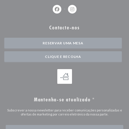
Facebook ((abre numa nova janela))
Instagram ((abre numa nova j
Contacte-nos
RESERVAR UMA MESA
CLIQUE E RECOLHA
Mantenha-se atualizado
*
Subscrever a nossa newsletter para receber comunicações personalizadas e
ofertas de marketing por correio eletrónico da nossa parte.