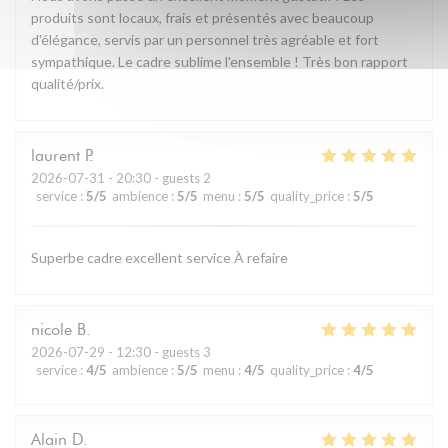
produits sont locaux, frais et présentés avec beaucoup
d'élégance, servis par un personnel très agréable et fort
sympathique. Le cadre sublime l'ensemble ! Très bon rapport
qualité/prix.
laurent
P
2026-07-31
- 20:30 - guests 2
service
:
5
/5
ambience
:
5
/5
menu
:
5
/5
quality_price
:
5
/5
Superbe cadre excellent service À refaire
nicole
B
2026-07-29
- 12:30 - guests 3
service
:
4
/5
ambience
:
5
/5
menu
:
4
/5
quality_price
:
4
/5
Alain
D