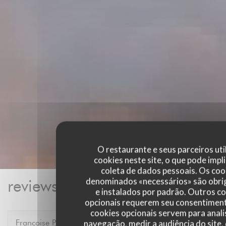
O restaurante e seus parceiros uti
cookies neste site, o que pode impli
coleta de dados pessoais. Os coo
denominados «necessários» são obri
reviews_from_our_clients_foll
e instalados por padrão. Outros c
opcionais requerem seu consentiment
cookies opcionais servem para anali
Francoise
P
navegação, medir a audiência do site,