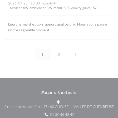
2026-07-25
- 19:00 - guests 4
service
:
4
/5
ambience
:
5
/5
menu
:
5
/5
quality_price
:
5
/5
Lieu charmant et bon rapport qualité-prix. Nous avons passé
un très agréable moment
1
2
3
Mapa e Contacto
((
2 rue de la maison forte 78460 CHOISEL | VALLEE DE CHEVREUSE
01 30 45 43 42