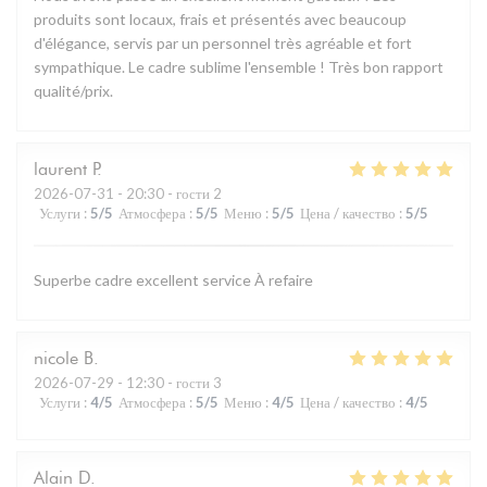
produits sont locaux, frais et présentés avec beaucoup
d'élégance, servis par un personnel très agréable et fort
sympathique. Le cadre sublime l'ensemble ! Très bon rapport
qualité/prix.
laurent
P
2026-07-31
- 20:30 - гости 2
Услуги
:
5
/5
Атмосфера
:
5
/5
Меню
:
5
/5
Цена / качество
:
5
/5
Superbe cadre excellent service À refaire
nicole
B
2026-07-29
- 12:30 - гости 3
Услуги
:
4
/5
Атмосфера
:
5
/5
Меню
:
4
/5
Цена / качество
:
4
/5
Alain
D