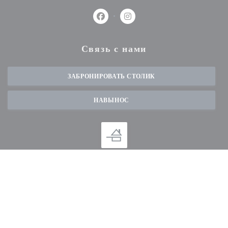
Facebook ((открывается в новом окн
Instagram ((открывается в но
Связь с нами
ЗАБРОНИРОВАТЬ СТОЛИК
НАВЫНОС
Будьте в курсе новостей
*
Подпишитесь на нашу рассылку, чтобы получать от нас по электронной почте
персонализированные сообщения и маркетинговые предложения.