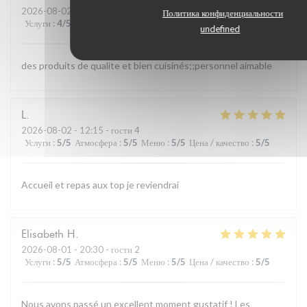
2026-08-02
- 13:00 - гости 4
Политика конфиденциальности
Услуги
:
4
/5
Атмосфера
:
4
/5
Меню
:
5
/5
Цена / качество
:
4
/5
undefined
des produits de qualite et bien cuisinés;;personnel aimable
L
2026-08-02
- 12:15 - гости 4
Услуги
:
5
/5
Атмосфера
:
5
/5
Меню
:
5
/5
Цена / качество
:
5
/5
Accueil et repas aux top je reviendrai
Elisabeth
H
2026-08-01
- 20:30 - гости 2
Услуги
:
5
/5
Атмосфера
:
5
/5
Меню
:
5
/5
Цена / качество
:
5
/5
Nous avons passé un excellent moment gustatif ! Les