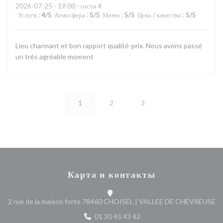
2026-07-25
- 19:00 - гости 4
Услуги
:
4
/5
Атмосфера
:
5
/5
Меню
:
5
/5
Цена / качество
:
5
/5
Lieu charmant et bon rapport qualité-prix. Nous avons passé
un très agréable moment
1
2
3
Карта и контакты
((
2 rue de la maison forte 78460 CHOISEL | VALLEE DE CHEVREUSE
01 30 45 43 42