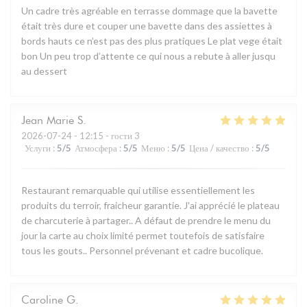
Un cadre très agréable en terrasse dommage que la bavette
était très dure et couper une bavette dans des assiettes à
bords hauts ce n’est pas des plus pratiques Le plat vege était
bon Un peu trop d’attente ce qui nous a rebute à aller jusqu
au dessert
Jean Marie
S
2026-07-24
- 12:15 - гости 3
Услуги
:
5
/5
Атмосфера
:
5
/5
Меню
:
5
/5
Цена / качество
:
5
/5
Restaurant remarquable qui utilise essentiellement les
produits du terroir, fraicheur garantie. J'ai apprécié le plateau
de charcuterie à partager.. A défaut de prendre le menu du
jour la carte au choix limité permet toutefois de satisfaire
tous les gouts.. Personnel prévenant et cadre bucolique.
Caroline
G