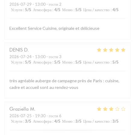
2026-07-29
- 13:00 - гости 2
Услуги
:
5
/5
Атмосфера
:
4
/5
Меню
:
5
/5
Цена / качество
:
4
/5
Excellent Service Cuisine, originale et délicieuse
DENIS
D
2026-07-24
- 13:00 - гости 3
Услуги
:
5
/5
Атмосфера
:
5
/5
Меню
:
5
/5
Цена / качество
:
5
/5
très agréable auberge de campagne près de Paris : cuisine,
cadre et accueil sont au rendez-vous
Graziella
M
2026-07-25
- 19:30 - гости 6
Услуги
:
3
/5
Атмосфера
:
4
/5
Меню
:
3
/5
Цена / качество
:
3
/5