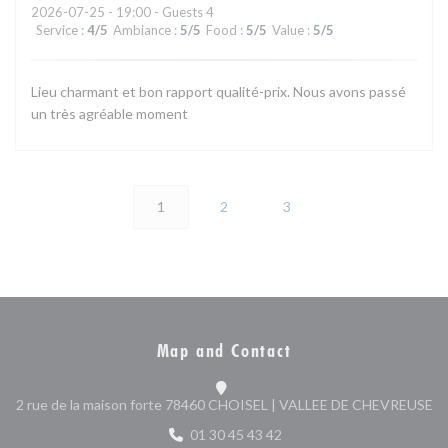
2026-07-25
- 19:00 - Guests 4
Service
:
4
/5
Ambiance
:
5
/5
Food
:
5
/5
Value
:
5
/5
Lieu charmant et bon rapport qualité-prix. Nous avons passé
un très agréable moment
1
2
3
Map and Contact
((
2 rue de la maison forte 78460 CHOISEL | VALLEE DE CHEVREUSE
01 30 45 43 42