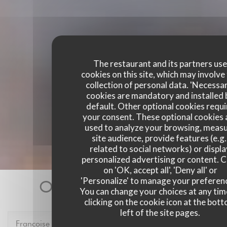
The restaurant and its partners us
cookies on this site, which may involve
collection of personal data. 'Necessa
cookies are mandatory and installed 
default. Other optional cookies requi
your consent. These optional cookies 
used to analyze your browsing, meas
site audience, provide features (e.g.
related to social networks) or displ
personalized advertising or content. C
on 'OK, accept all', 'Deny all' or
'Personalize' to manage your preferen
Our customer ratings
You can change your choices at any tim
clicking on the cookie icon at the bot
left of the site pages.
Francoise
P