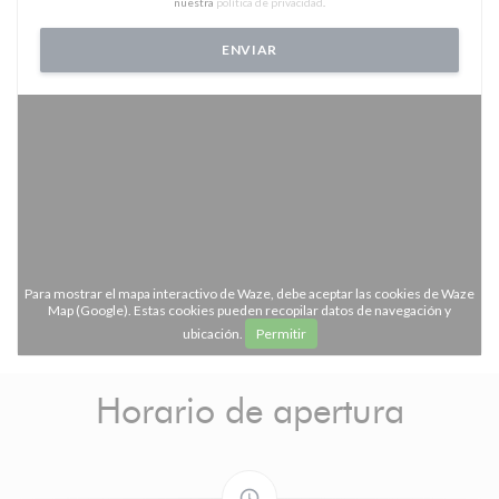
nuestra
política de privacidad
.
Para mostrar el mapa interactivo de Waze, debe aceptar las cookies de Waze
Map (Google). Estas cookies pueden recopilar datos de navegación y
ubicación.
Permitir
Horario de apertura
access_time