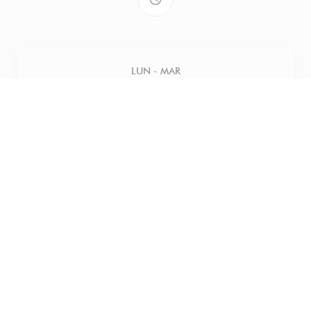
LUN
-
MAR
Cerrado
MIE
-
JUE
12:00 - 18:00
VIERNES
12:00 - 21:00