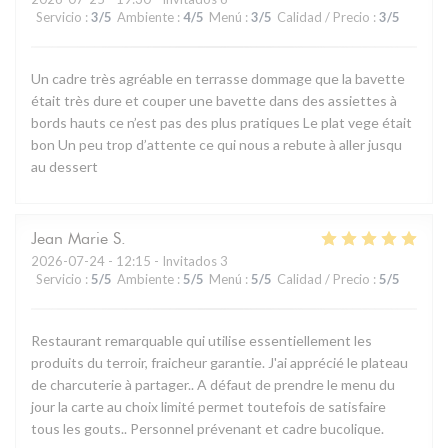
Servicio
:
3
/5
Ambiente
:
4
/5
Menú
:
3
/5
Calidad / Precio
:
3
/5
Un cadre très agréable en terrasse dommage que la bavette
était très dure et couper une bavette dans des assiettes à
bords hauts ce n’est pas des plus pratiques Le plat vege était
bon Un peu trop d’attente ce qui nous a rebute à aller jusqu
au dessert
Jean Marie
S
2026-07-24
- 12:15 - Invitados 3
Servicio
:
5
/5
Ambiente
:
5
/5
Menú
:
5
/5
Calidad / Precio
:
5
/5
Restaurant remarquable qui utilise essentiellement les
produits du terroir, fraicheur garantie. J'ai apprécié le plateau
de charcuterie à partager.. A défaut de prendre le menu du
jour la carte au choix limité permet toutefois de satisfaire
tous les gouts.. Personnel prévenant et cadre bucolique.