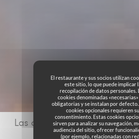
El restaurante y sus socios utilizan co
este sitio, lo que puede implicar 
recopilación de datos personales. 
cookies denominadas «necesarias»
obligatorias y se instalan por defecto
cookies opcionales requieren s
consentimiento. Estas cookies opcio
Las opiniones de nuestros
sirven para analizar su navegación, me
audiencia del sitio, ofrecer funcional
clientes
(por ejemplo, relacionadas con re