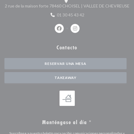
((
2 rue de la maison forte 78460 CHOISEL | VALLEE DE CHEVREUSE
01 30 45 43 42
Facebook ((abre en una nueva ventan
Instagram ((abre en una nuev
Contacto
RESERVAR UNA MESA
TAKEAWAY
Manténgase al día
*
Suscríbase a nuestro boletín para recibir comunicaciones personalizadas y