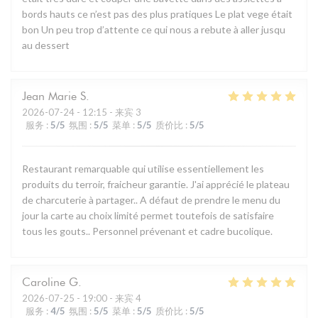
bords hauts ce n’est pas des plus pratiques Le plat vege était
bon Un peu trop d’attente ce qui nous a rebute à aller jusqu
au dessert
Jean Marie
S
2026-07-24
- 12:15 - 来宾 3
服务
:
5
/5
氛围
:
5
/5
菜单
:
5
/5
质价比
:
5
/5
Restaurant remarquable qui utilise essentiellement les
produits du terroir, fraicheur garantie. J'ai apprécié le plateau
de charcuterie à partager.. A défaut de prendre le menu du
jour la carte au choix limité permet toutefois de satisfaire
tous les gouts.. Personnel prévenant et cadre bucolique.
Caroline
G
2026-07-25
- 19:00 - 来宾 4
服务
:
4
/5
氛围
:
5
/5
菜单
:
5
/5
质价比
:
5
/5