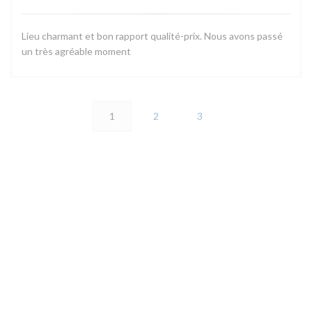
Lieu charmant et bon rapport qualité-prix. Nous avons passé
un très agréable moment
1
2
3
地图和联系方式
(
2 rue de la maison forte 78460 CHOISEL | VALLEE DE CHEVREUSE
01 30 45 43 42