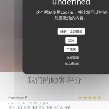
这个网站使用cookie， 并让您可以控制
想要激活的内容。
好的，全部接受
禁用
个性化
保密政策
undefined
我们的顾客评分
Francoise
P
2026-08-02
- 13:00 - 来宾 4
服务
:
4
/5
氛围
:
4
/5
菜单
:
5
/5
质价比
:
4
/5