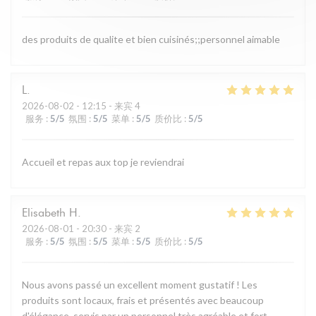
des produits de qualite et bien cuisinés;;personnel aimable
L
2026-08-02
- 12:15 - 来宾 4
服务
:
5
/5
氛围
:
5
/5
菜单
:
5
/5
质价比
:
5
/5
Accueil et repas aux top je reviendrai
Elisabeth
H
2026-08-01
- 20:30 - 来宾 2
服务
:
5
/5
氛围
:
5
/5
菜单
:
5
/5
质价比
:
5
/5
Nous avons passé un excellent moment gustatif ! Les
produits sont locaux, frais et présentés avec beaucoup
d'élégance, servis par un personnel très agréable et fort