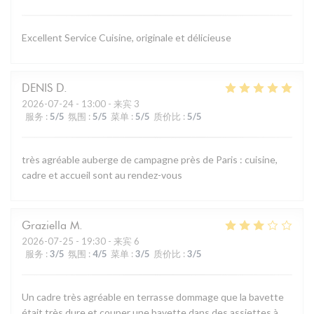
Excellent Service Cuisine, originale et délicieuse
DENIS
D
2026-07-24
- 13:00 - 来宾 3
服务
:
5
/5
氛围
:
5
/5
菜单
:
5
/5
质价比
:
5
/5
très agréable auberge de campagne près de Paris : cuisine,
cadre et accueil sont au rendez-vous
Graziella
M
2026-07-25
- 19:30 - 来宾 6
服务
:
3
/5
氛围
:
4
/5
菜单
:
3
/5
质价比
:
3
/5
Un cadre très agréable en terrasse dommage que la bavette
était très dure et couper une bavette dans des assiettes à