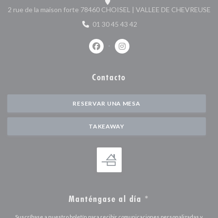
((
2 rue de la maison forte 78460 CHOISEL | VALLEE DE CHEVREUSE
01 30 45 43 42
Facebook ((abre en una nueva ventan
Instagram ((abre en una nuev
Contacto
RESERVAR UNA MESA
TAKEAWAY
Manténgase al día
*
Suscríbase a nuestro boletín para recibir comunicaciones personalizadas y