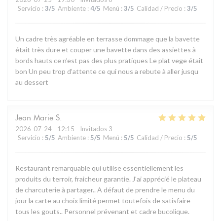
Servicio
:
3
/5
Ambiente
:
4
/5
Menú
:
3
/5
Calidad / Precio
:
3
/5
Un cadre très agréable en terrasse dommage que la bavette
était très dure et couper une bavette dans des assiettes à
bords hauts ce n’est pas des plus pratiques Le plat vege était
bon Un peu trop d’attente ce qui nous a rebute à aller jusqu
au dessert
Jean Marie
S
2026-07-24
- 12:15 - Invitados 3
Servicio
:
5
/5
Ambiente
:
5
/5
Menú
:
5
/5
Calidad / Precio
:
5
/5
Restaurant remarquable qui utilise essentiellement les
produits du terroir, fraicheur garantie. J'ai apprécié le plateau
de charcuterie à partager.. A défaut de prendre le menu du
jour la carte au choix limité permet toutefois de satisfaire
tous les gouts.. Personnel prévenant et cadre bucolique.