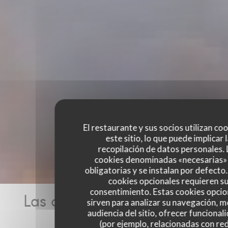
El restaurante y sus socios utilizan co
este sitio, lo que puede implicar 
recopilación de datos personales. 
cookies denominadas «necesarias»
obligatorias y se instalan por defecto
cookies opcionales requieren s
consentimiento. Estas cookies opcio
Las opiniones de nuestros
sirven para analizar su navegación, me
audiencia del sitio, ofrecer funcional
clientes
(por ejemplo, relacionadas con re