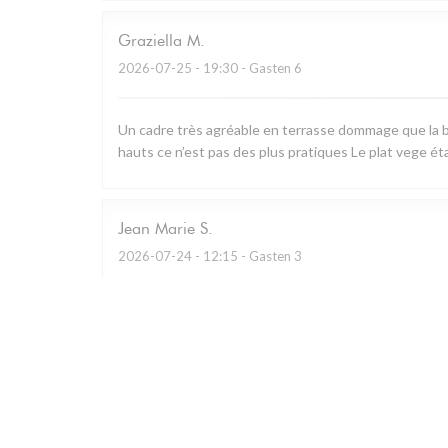
Graziella
M
2026-07-25
- 19:30 - Gasten 6
Un cadre très agréable en terrasse dommage que la b
hauts ce n’est pas des plus pratiques Le plat vege ét
Jean Marie
S
2026-07-24
- 12:15 - Gasten 3
Restaurant remarquable qui utilise essentiellement les
charcuterie à partager.. A défaut de prendre le menu d
Personnel prévenant et cadre bucolique.
Caroline
G