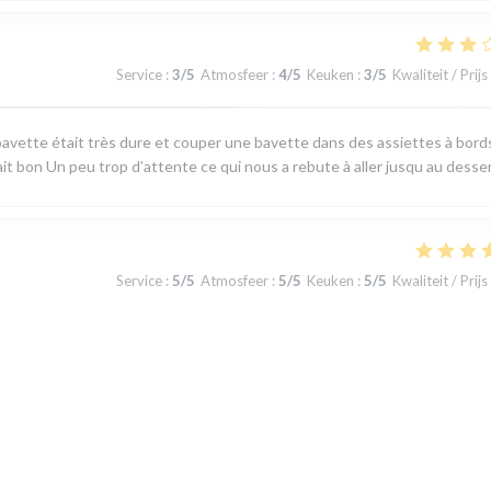
Service
:
3
/5
Atmosfeer
:
4
/5
Keuken
:
3
/5
Kwaliteit / Prijs
avette était très dure et couper une bavette dans des assiettes à bord
ait bon Un peu trop d’attente ce qui nous a rebute à aller jusqu au desse
Service
:
5
/5
Atmosfeer
:
5
/5
Keuken
:
5
/5
Kwaliteit / Prijs
 produits du terroir, fraicheur garantie. J'ai apprécié le plateau de
u jour la carte au choix limité permet toutefois de satisfaire tous les gou