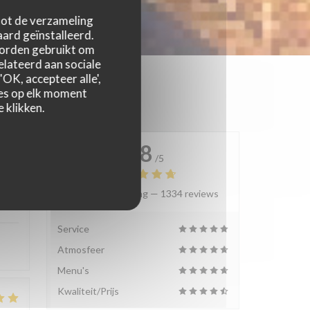
 tot de verzameling
ard geïnstalleerd.
worden gebruikt om
relateerd aan sociale
OK, accepteer alle',
zes op elk moment
 klikken.
4.8
/5
Gemiddelde rating —
1334 reviews
:
4
/5
Service
Atmosfeer
Menu's
Kwaliteit/Prijs