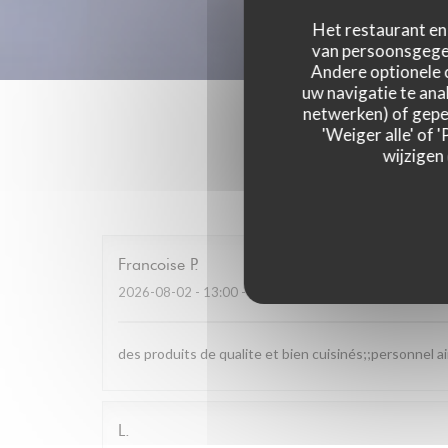
Het restaurant en 
van persoonsgegev
Andere optionele 
uw navigatie te anal
netwerken) of geper
'Weiger alle' of
wijzigen
Onze g
Francoise
P
2026-08-02
- 13:00 - Gasten 4
des produits de qualite et bien cuisinés;;personnel a
L