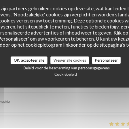
zijn partners gebruiken cookies op deze site, wat kan leiden
ens. 'Noodzakelijke' cookies zijn verplicht en worden standa
cookies vereisen uw toestemming. Deze optionele cookies 
yseren, het sitepubliek te meten, functies te bieden (bijv. ge
sonaliseerde advertenties of inhoud weer te geven. Klik op '
 'Personaliseer' om uw voorkeuren te beheren. U kunt uw keu
 door op het cookiepictogram linksonder op de sitepagina's te
astbeoordelingen
OK, accepteer alle
Weiger alle cookies
Personaliseer
Beleid voor de bescherming van persoonsgegevens
Cookiebeleid
Service
:
4
/5
Atmosfeer
:
4
/5
Keuken
:
5
/5
Kwaliteit / Prijs
imable