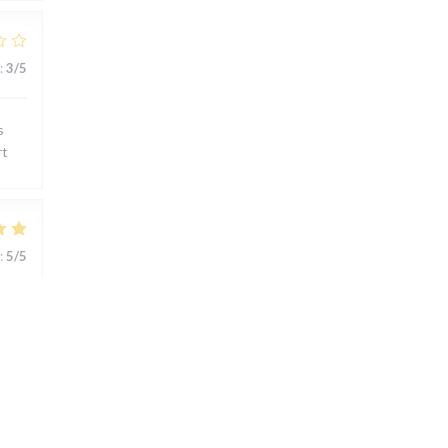
:
3
/5
s
rt
:
5
/5
ts..