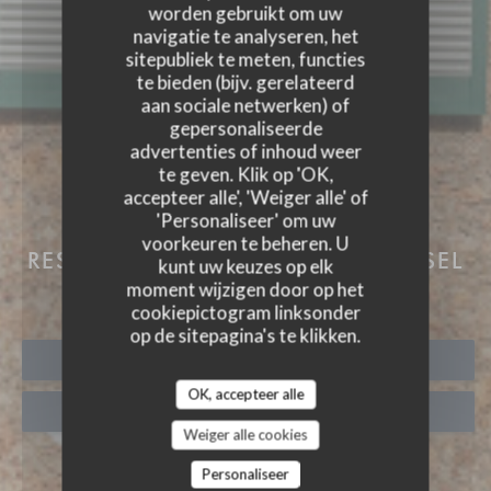
worden gebruikt om uw
navigatie te analyseren, het
sitepubliek te meten, functies
te bieden (bijv. gerelateerd
aan sociale netwerken) of
gepersonaliseerde
advertenties of inhoud weer
te geven. Klik op 'OK,
accepteer alle', 'Weiger alle' of
'Personaliseer' om uw
AUBERGE DES 3 HAMEAU
voorkeuren te beheren. U
RESTAURANT EN KAMERS
|
CHOISEL
kunt uw keuzes op elk
| VALLEE DE CHEVREUSE
moment wijzigen door op het
cookiepictogram linksonder
op de sitepagina's te klikken.
RESERVEER EEN TAFEL
OK, accepteer alle
AFHAAL
Weiger alle cookies
Personaliseer