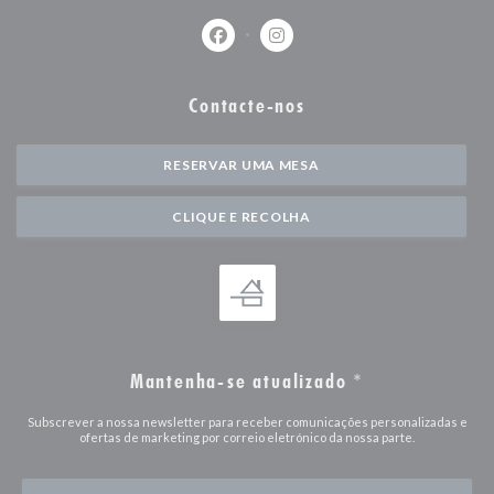
Facebook ((abre numa nova janela))
Instagram ((abre numa nova j
Contacte-nos
RESERVAR UMA MESA
CLIQUE E RECOLHA
Mantenha-se atualizado
*
Subscrever a nossa newsletter para receber comunicações personalizadas e
ofertas de marketing por correio eletrónico da nossa parte.