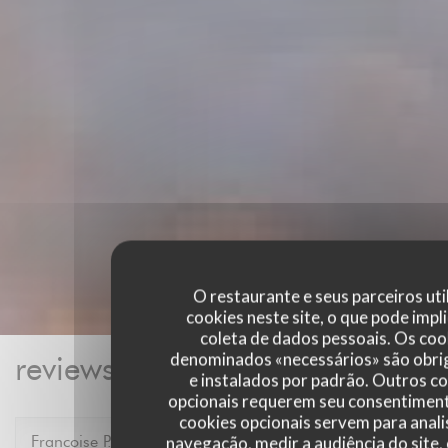
O restaurante e seus parceiros uti
cookies neste site, o que pode impli
coleta de dados pessoais. Os coo
denominados «necessários» são obri
reviews_from_our_clients_foll
e instalados por padrão. Outros c
opcionais requerem seu consentiment
cookies opcionais servem para anali
Francoise
P
navegação, medir a audiência do site,