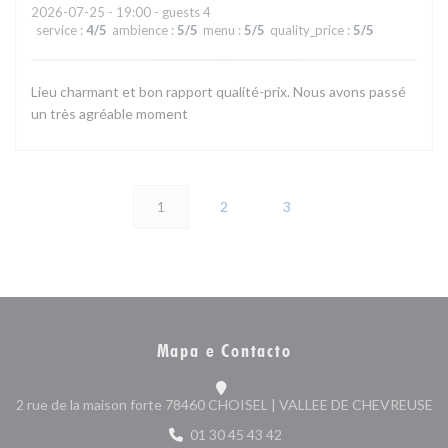
2026-07-25
- 19:00 - guests 4
service
:
4
/5
ambience
:
5
/5
menu
:
5
/5
quality_price
:
5
/5
Lieu charmant et bon rapport qualité-prix. Nous avons passé
un très agréable moment
1
2
3
Mapa e Contacto
((
2 rue de la maison forte 78460 CHOISEL | VALLEE DE CHEVREUSE
01 30 45 43 42