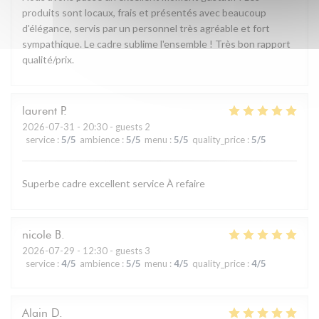
produits sont locaux, frais et présentés avec beaucoup
d'élégance, servis par un personnel très agréable et fort
sympathique. Le cadre sublime l'ensemble ! Très bon rapport
qualité/prix.
laurent
P
2026-07-31
- 20:30 - guests 2
service
:
5
/5
ambience
:
5
/5
menu
:
5
/5
quality_price
:
5
/5
Superbe cadre excellent service À refaire
nicole
B
2026-07-29
- 12:30 - guests 3
service
:
4
/5
ambience
:
5
/5
menu
:
4
/5
quality_price
:
4
/5
Alain
D