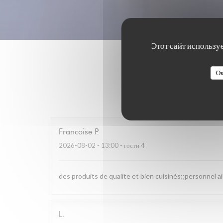
Этот сайт использу
Ок
Оценки 
Francoise
P
2026-08-02
- 13:00 - гости 4
des produits de qualite et bien cuisinés;;personnel a
L