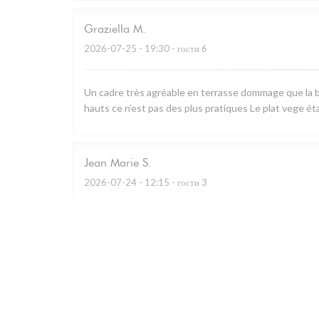
Graziella
M
2026-07-25
- 19:30 - гости 6
Un cadre très agréable en terrasse dommage que la b
hauts ce n’est pas des plus pratiques Le plat vege ét
Jean Marie
S
2026-07-24
- 12:15 - гости 3
Restaurant remarquable qui utilise essentiellement les
charcuterie à partager.. A défaut de prendre le menu d
Personnel prévenant et cadre bucolique.
Caroline
G