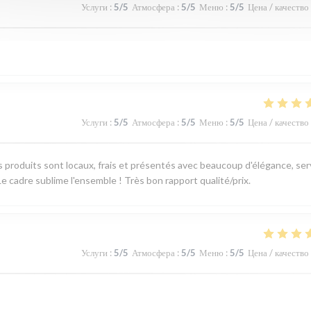
Услуги
:
5
/5
Атмосфера
:
5
/5
Меню
:
5
/5
Цена / качество
Услуги
:
5
/5
Атмосфера
:
5
/5
Меню
:
5
/5
Цена / качество
produits sont locaux, frais et présentés avec beaucoup d'élégance, ser
e cadre sublime l'ensemble ! Très bon rapport qualité/prix.
Услуги
:
5
/5
Атмосфера
:
5
/5
Меню
:
5
/5
Цена / качество