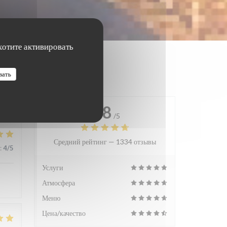
хотите активировать
вать
4.8
/5
Средний рейтинг —
1334 отзывы
:
4
/5
Услуги
Атмосфера
Меню
Цена/качество