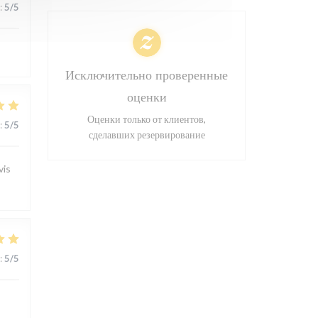
:
5
/5
Исключительно проверенные
оценки
Оценки только от клиентов,
:
5
/5
сделавших резервирование
vis
:
5
/5