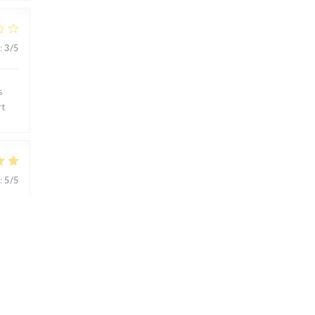
:
3
/5
s
rt
:
5
/5
ts..