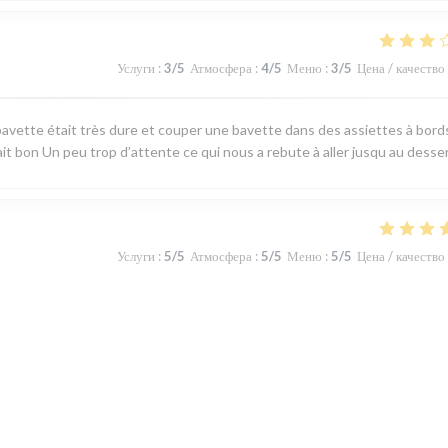
Услуги
:
3
/5
Атмосфера
:
4
/5
Меню
:
3
/5
Цена / качество
avette était très dure et couper une bavette dans des assiettes à bord
ait bon Un peu trop d’attente ce qui nous a rebute à aller jusqu au desse
Услуги
:
5
/5
Атмосфера
:
5
/5
Меню
:
5
/5
Цена / качество
 produits du terroir, fraicheur garantie. J'ai apprécié le plateau de
u jour la carte au choix limité permet toutefois de satisfaire tous les gou