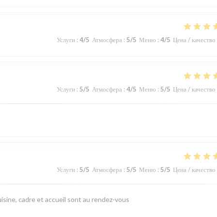
Услуги
:
4
/5
Атмосфера
:
5
/5
Меню
:
4
/5
Цена / качество
Услуги
:
5
/5
Атмосфера
:
4
/5
Меню
:
5
/5
Цена / качество
Услуги
:
5
/5
Атмосфера
:
5
/5
Меню
:
5
/5
Цена / качество
isine, cadre et accueil sont au rendez-vous