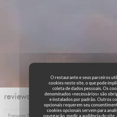
O restaurante e seus parceiros uti
cookies neste site, o que pode impli
coleta de dados pessoais. Os coo
denominados «necessários» são obri
reviews_from_our_clients_foll
e instalados por padrão. Outros c
opcionais requerem seu consentiment
cookies opcionais servem para anali
Francoise
P
navegação, medir a audiência do site,