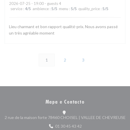
2026-07-25
- 19:00 - guests 4
service
:
4
/5
ambience
:
5
/5
menu
:
5
/5
quality_price
:
5
/5
Lieu charmant et bon rapport qualité-prix. Nous avons passé
un très agréable moment
1
2
3
Mapa e Contacto
((
2 rue de la maison forte 78460 CHOISEL | VALLEE DE CHEVREUSE
01 30 45 43 42