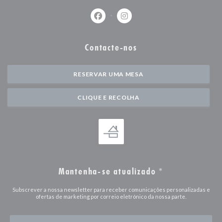
Facebook ((abre numa nova janela))
Instagram ((abre numa nova j
Contacte-nos
RESERVAR UMA MESA
CLIQUE E RECOLHA
Mantenha-se atualizado
*
Subscrever a nossa newsletter para receber comunicações personalizadas e
ofertas de marketing por correio eletrónico da nossa parte.