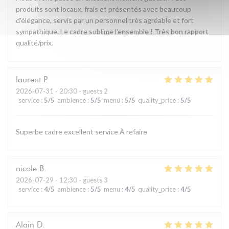
produits sont locaux, frais et présentés avec beaucoup
d'élégance, servis par un personnel très agréable et fort
sympathique. Le cadre sublime l'ensemble ! Très bon rapport
qualité/prix.
laurent
P
2026-07-31
- 20:30 - guests 2
service
:
5
/5
ambience
:
5
/5
menu
:
5
/5
quality_price
:
5
/5
Superbe cadre excellent service À refaire
nicole
B
2026-07-29
- 12:30 - guests 3
service
:
4
/5
ambience
:
5
/5
menu
:
4
/5
quality_price
:
4
/5
Alain
D