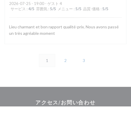
2026-07-25
- 19:00 - ゲスト 4
サービス
:
4
/5
雰囲気
:
5
/5
メニュー
:
5
/5
品質-価格
:
5
/5
Lieu charmant et bon rapport qualité-prix. Nous avons passé
un très agréable moment
1
2
3
アクセス/お問い合わせ
(
2 rue de la maison forte 78460 CHOISEL | VALLEE DE CHEVREUSE
01 30 45 43 42