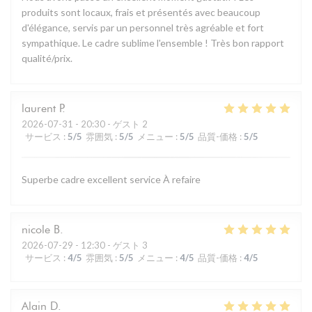
produits sont locaux, frais et présentés avec beaucoup
d'élégance, servis par un personnel très agréable et fort
sympathique. Le cadre sublime l'ensemble ! Très bon rapport
qualité/prix.
laurent
P
2026-07-31
- 20:30 - ゲスト 2
サービス
:
5
/5
雰囲気
:
5
/5
メニュー
:
5
/5
品質-価格
:
5
/5
Superbe cadre excellent service À refaire
nicole
B
2026-07-29
- 12:30 - ゲスト 3
サービス
:
4
/5
雰囲気
:
5
/5
メニュー
:
4
/5
品質-価格
:
4
/5
Alain
D