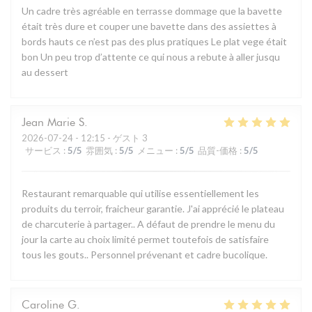
Un cadre très agréable en terrasse dommage que la bavette
était très dure et couper une bavette dans des assiettes à
bords hauts ce n’est pas des plus pratiques Le plat vege était
bon Un peu trop d’attente ce qui nous a rebute à aller jusqu
au dessert
Jean Marie
S
2026-07-24
- 12:15 - ゲスト 3
サービス
:
5
/5
雰囲気
:
5
/5
メニュー
:
5
/5
品質-価格
:
5
/5
Restaurant remarquable qui utilise essentiellement les
produits du terroir, fraicheur garantie. J'ai apprécié le plateau
de charcuterie à partager.. A défaut de prendre le menu du
jour la carte au choix limité permet toutefois de satisfaire
tous les gouts.. Personnel prévenant et cadre bucolique.
Caroline
G