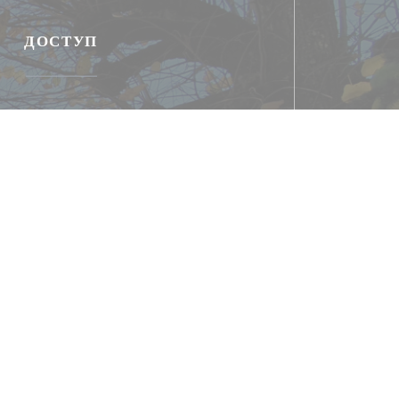
ДОСТУП
Парковка
 et recharge de véhicules électriques à la mairie
 Château de Breteuil à 3,8 km