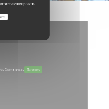
хотите активировать
вать
ap Деактивирован.
Позволить