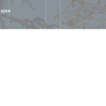
АЦИЯ
ne
Parking de la ville à 30m
à 50m -
я инвалидов, терраса,
т
 payment, Без контакта,
редства, виза, проверки,