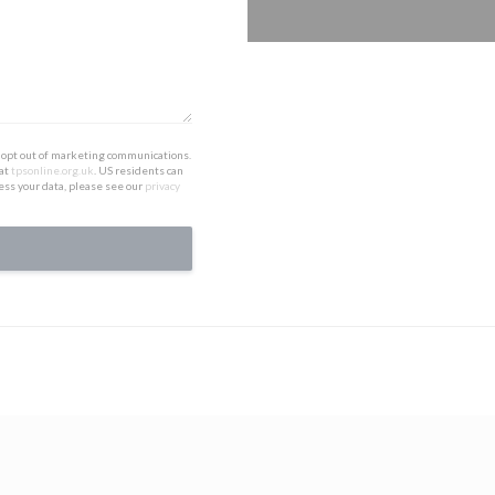
to opt out of marketing communications.
 at
tpsonline.org.uk
. US residents can
ess your data, please see our
privacy