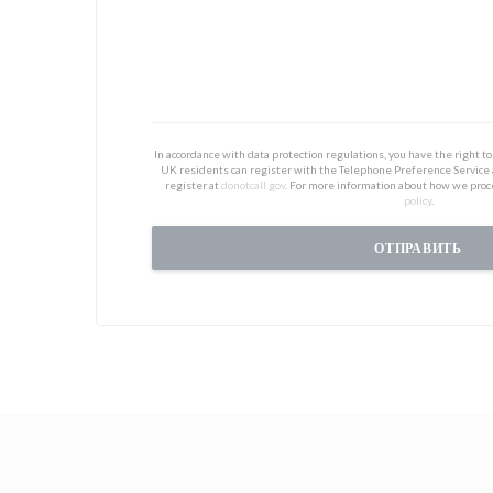
In accordance with data protection regulations, you have the right 
UK residents can register with the Telephone Preference Service
register at
donotcall.gov
. For more information about how we proc
policy
.