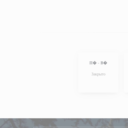
П�
-
В�
Закрыто