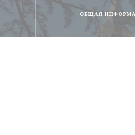
ОБЩАЯ ИНФОРМ
Кухня
French Gourmet Cuisi
Тип заведения
ресторан и комнаты
Услуги
Подходит для животных, Заказать, Доступ дл
группы, Частный прока
Способы оплаты
Праздничные ваучеры, Monnaie Racine, Mobile
Билет в ресторане, ресторан Titres, Денежные с
Дебетовая карточка