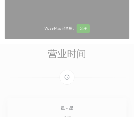
Waze Map 已禁用。
允许
营业时间
access_time
星
-
星
关闭