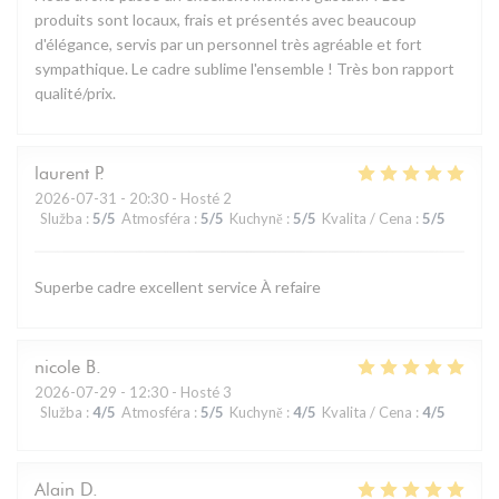
produits sont locaux, frais et présentés avec beaucoup
d'élégance, servis par un personnel très agréable et fort
sympathique. Le cadre sublime l'ensemble ! Très bon rapport
qualité/prix.
laurent
P
2026-07-31
- 20:30 - Hosté 2
Služba
:
5
/5
Atmosféra
:
5
/5
Kuchyně
:
5
/5
Kvalita / Cena
:
5
/5
Superbe cadre excellent service À refaire
nicole
B
2026-07-29
- 12:30 - Hosté 3
Služba
:
4
/5
Atmosféra
:
5
/5
Kuchyně
:
4
/5
Kvalita / Cena
:
4
/5
Alain
D