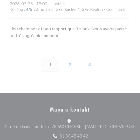
2026-07-25
- 19:00 - Hosté 4
Služba
:
4
/5
Atmosféra
:
5
/5
Kuchyně
:
5
/5
Kvalita / Cena
:
5
/5
Lieu charmant et bon rapport qualité-prix. Nous avons passé
un très agréable moment
1
2
3
Mapa a kontakt
((
2 rue de la maison forte 78460 CHOISEL | VALLEE DE CHEVREUSE
01 30 45 43 42