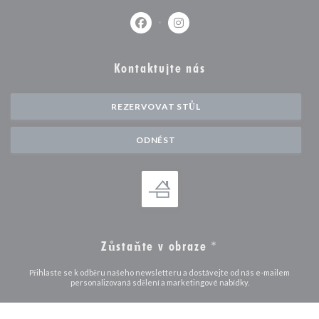
Facebook ((otevře se v novém okně))
Instagram ((otevře se v nové
Kontaktujte nás
REZERVOVAT STŮL
ODNÉST
Zůstaňte v obraze
*
Přihlaste se k odběru našeho newsletteru a dostávejte od nás e-mailem
personalizovaná sdělení a marketingové nabídky.