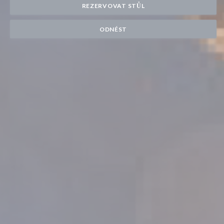
REZERVOVAT STŮL
ODNÉST