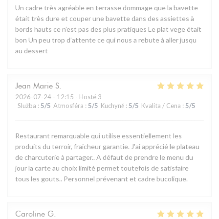
Un cadre très agréable en terrasse dommage que la bavette
était très dure et couper une bavette dans des assiettes à
bords hauts ce n’est pas des plus pratiques Le plat vege était
bon Un peu trop d’attente ce qui nous a rebute à aller jusqu
au dessert
Jean Marie
S
2026-07-24
- 12:15 - Hosté 3
Služba
:
5
/5
Atmosféra
:
5
/5
Kuchyně
:
5
/5
Kvalita / Cena
:
5
/5
Restaurant remarquable qui utilise essentiellement les
produits du terroir, fraicheur garantie. J'ai apprécié le plateau
de charcuterie à partager.. A défaut de prendre le menu du
jour la carte au choix limité permet toutefois de satisfaire
tous les gouts.. Personnel prévenant et cadre bucolique.
Caroline
G