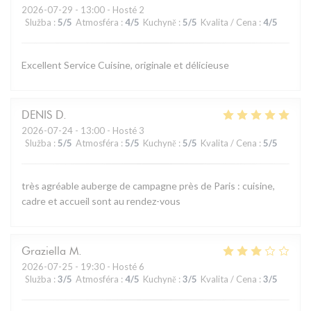
2026-07-29
- 13:00 - Hosté 2
Služba
:
5
/5
Atmosféra
:
4
/5
Kuchyně
:
5
/5
Kvalita / Cena
:
4
/5
Excellent Service Cuisine, originale et délicieuse
DENIS
D
2026-07-24
- 13:00 - Hosté 3
Služba
:
5
/5
Atmosféra
:
5
/5
Kuchyně
:
5
/5
Kvalita / Cena
:
5
/5
très agréable auberge de campagne près de Paris : cuisine,
cadre et accueil sont au rendez-vous
Graziella
M
2026-07-25
- 19:30 - Hosté 6
Služba
:
3
/5
Atmosféra
:
4
/5
Kuchyně
:
3
/5
Kvalita / Cena
:
3
/5