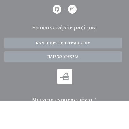
Facebook ((ανοίγει σε νέο παράθυρο))
Instagram ((ανοίγει σε νέο πα
Επικοινωνήστε μαζί μας
ΚΆΝΤΕ ΚΡΆΤΗΣΗ ΤΡΑΠΕΖΙΟΎ
ΠΑΊΡΝΩ ΜΑΚΡΙΆ
Μείνετε ενημερωμένοι
*
Εγγραφείτε στο ενημερωτικό μας δελτίο για να λαμβάνετε εξατομικευμένες επικοινωνίες και
προσφορές μάρκετινγκ μέσω ηλεκτρονικού ταχυδρομείου από εμάς.