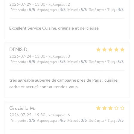
2026-07-29
- 13:00 - καλεσμένοι 2
Υπηρεσία
:
5
/5
Ατμόσφαιρα
:
4
/5
Μενού
:
5
/5
Ποιότητα / Τιμή
:
4
/5
Excellent Service Cuisine, originale et délicieuse
DENIS
D
2026-07-24
- 13:00 - καλεσμένοι 3
Υπηρεσία
:
5
/5
Ατμόσφαιρα
:
5
/5
Μενού
:
5
/5
Ποιότητα / Τιμή
:
5
/5
très agréable auberge de campagne près de Paris : cuisine,
cadre et accueil sont au rendez-vous
Graziella
M
2026-07-25
- 19:30 - καλεσμένοι 6
Υπηρεσία
:
3
/5
Ατμόσφαιρα
:
4
/5
Μενού
:
3
/5
Ποιότητα / Τιμή
:
3
/5