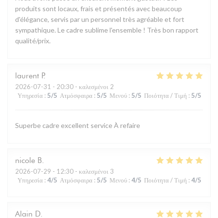
produits sont locaux, frais et présentés avec beaucoup
d'élégance, servis par un personnel très agréable et fort
sympathique. Le cadre sublime l'ensemble ! Très bon rapport
qualité/prix.
laurent
P
2026-07-31
- 20:30 - καλεσμένοι 2
Υπηρεσία
:
5
/5
Ατμόσφαιρα
:
5
/5
Μενού
:
5
/5
Ποιότητα / Τιμή
:
5
/5
Superbe cadre excellent service À refaire
nicole
B
2026-07-29
- 12:30 - καλεσμένοι 3
Υπηρεσία
:
4
/5
Ατμόσφαιρα
:
5
/5
Μενού
:
4
/5
Ποιότητα / Τιμή
:
4
/5
Alain
D