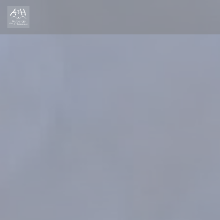
Πίνακας διαχείρισης "Μπισκότων" (Cookies)