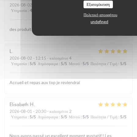
Εξατομίκευση
2026-08-02
- 13:00 - καλεσμένοι 4
Υπηρεσία
:
4
/5
Ατμόσφαιρα
:
4
/5
Μενού
:
5
/5
Ποιότητα / Τιμή
:
4
/5
Πολιτική απορρήτου
undefined
des produits de qualite et bien cuisinés;;personnel aimable
L
2026-08-02
- 12:15 - καλεσμένοι 4
Υπηρεσία
:
5
/5
Ατμόσφαιρα
:
5
/5
Μενού
:
5
/5
Ποιότητα / Τιμή
:
5
/5
Accueil et repas aux top je reviendrai
Elisabeth
H
2026-08-01
- 20:30 - καλεσμένοι 2
Υπηρεσία
:
5
/5
Ατμόσφαιρα
:
5
/5
Μενού
:
5
/5
Ποιότητα / Τιμή
:
5
/5
Nous avons passé un excellent moment gustatif ! Les