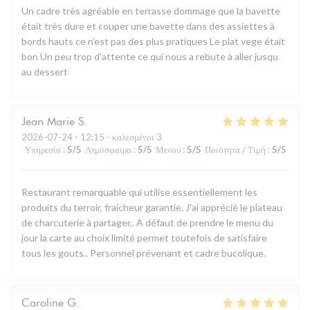
Un cadre très agréable en terrasse dommage que la bavette
était très dure et couper une bavette dans des assiettes à
bords hauts ce n’est pas des plus pratiques Le plat vege était
bon Un peu trop d’attente ce qui nous a rebute à aller jusqu
au dessert
Jean Marie
S
2026-07-24
- 12:15 - καλεσμένοι 3
Υπηρεσία
:
5
/5
Ατμόσφαιρα
:
5
/5
Μενού
:
5
/5
Ποιότητα / Τιμή
:
5
/5
Restaurant remarquable qui utilise essentiellement les
produits du terroir, fraicheur garantie. J'ai apprécié le plateau
de charcuterie à partager.. A défaut de prendre le menu du
jour la carte au choix limité permet toutefois de satisfaire
tous les gouts.. Personnel prévenant et cadre bucolique.
Caroline
G