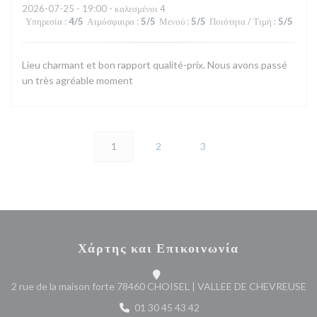
2026-07-25
- 19:00 - καλεσμένοι 4
Υπηρεσία
:
4
/5
Ατμόσφαιρα
:
5
/5
Μενού
:
5
/5
Ποιότητα / Τιμή
:
5
/5
Lieu charmant et bon rapport qualité-prix. Nous avons passé
un très agréable moment
1
2
3
Χάρτης και Επικοινωνία
((
2 rue de la maison forte 78460 CHOISEL | VALLEE DE CHEVREUSE
01 30 45 43 42