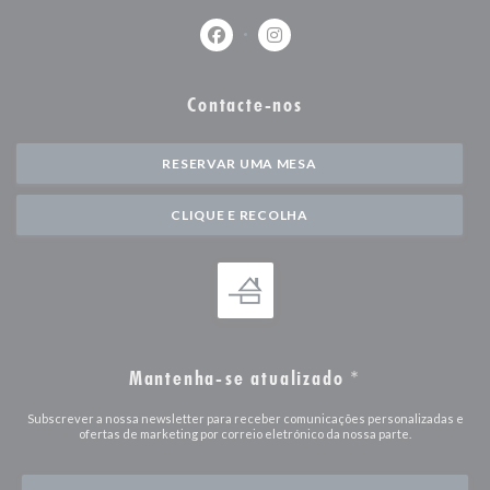
Facebook ((abre numa nova janela))
Instagram ((abre numa nova j
Contacte-nos
RESERVAR UMA MESA
CLIQUE E RECOLHA
Mantenha-se atualizado
*
Subscrever a nossa newsletter para receber comunicações personalizadas e
ofertas de marketing por correio eletrónico da nossa parte.