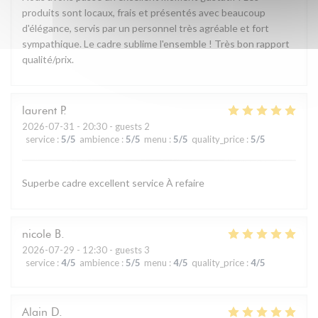
produits sont locaux, frais et présentés avec beaucoup
d'élégance, servis par un personnel très agréable et fort
sympathique. Le cadre sublime l'ensemble ! Très bon rapport
qualité/prix.
laurent
P
2026-07-31
- 20:30 - guests 2
service
:
5
/5
ambience
:
5
/5
menu
:
5
/5
quality_price
:
5
/5
Superbe cadre excellent service À refaire
nicole
B
2026-07-29
- 12:30 - guests 3
service
:
4
/5
ambience
:
5
/5
menu
:
4
/5
quality_price
:
4
/5
Alain
D