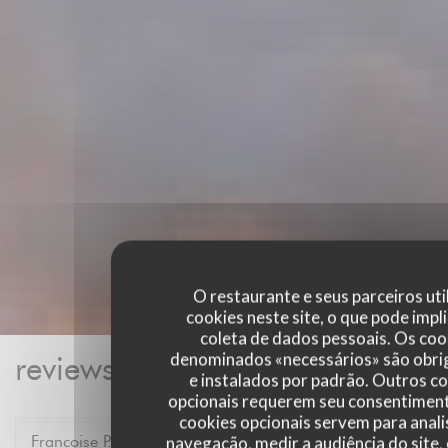
O restaurante e seus parceiros uti
cookies neste site, o que pode impli
coleta de dados pessoais. Os coo
denominados «necessários» são obri
reviews_from_our_clients_foll
e instalados por padrão. Outros c
opcionais requerem seu consentiment
cookies opcionais servem para anali
Francoise
P
navegação, medir a audiência do site,