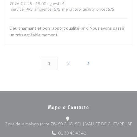
2026-07-25
- 19:00 - guests 4
service
:
4
/5
ambience
:
5
/5
menu
:
5
/5
quality_price
:
5
/5
Lieu charmant et bon rapport qualité-prix. Nous avons passé
un très agréable moment
1
2
3
Mapa e Contacto
((
2 rue de la maison forte 78460 CHOISEL | VALLEE DE CHEVREUSE
01 30 45 43 42