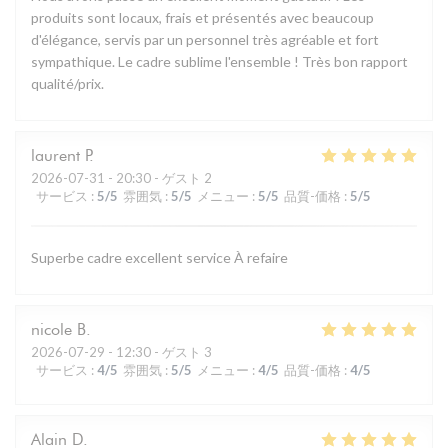
produits sont locaux, frais et présentés avec beaucoup
d'élégance, servis par un personnel très agréable et fort
sympathique. Le cadre sublime l'ensemble ! Très bon rapport
qualité/prix.
laurent
P
2026-07-31
- 20:30 - ゲスト 2
サービス
:
5
/5
雰囲気
:
5
/5
メニュー
:
5
/5
品質-価格
:
5
/5
Superbe cadre excellent service À refaire
nicole
B
2026-07-29
- 12:30 - ゲスト 3
サービス
:
4
/5
雰囲気
:
5
/5
メニュー
:
4
/5
品質-価格
:
4
/5
Alain
D