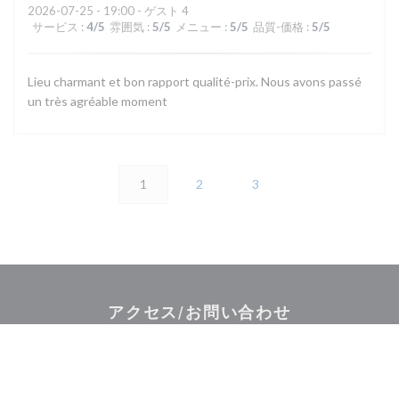
2026-07-25
- 19:00 - ゲスト 4
サービス
:
4
/5
雰囲気
:
5
/5
メニュー
:
5
/5
品質-価格
:
5
/5
Lieu charmant et bon rapport qualité-prix. Nous avons passé
un très agréable moment
1
2
3
アクセス/お問い合わせ
(
2 rue de la maison forte 78460 CHOISEL | VALLEE DE CHEVREUSE
01 30 45 43 42