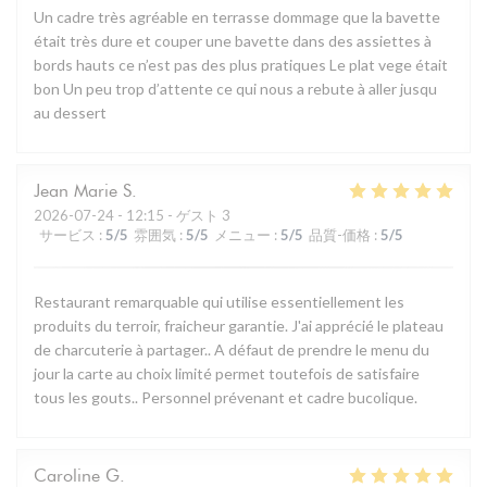
Un cadre très agréable en terrasse dommage que la bavette
était très dure et couper une bavette dans des assiettes à
bords hauts ce n’est pas des plus pratiques Le plat vege était
bon Un peu trop d’attente ce qui nous a rebute à aller jusqu
au dessert
Jean Marie
S
2026-07-24
- 12:15 - ゲスト 3
サービス
:
5
/5
雰囲気
:
5
/5
メニュー
:
5
/5
品質-価格
:
5
/5
Restaurant remarquable qui utilise essentiellement les
produits du terroir, fraicheur garantie. J'ai apprécié le plateau
de charcuterie à partager.. A défaut de prendre le menu du
jour la carte au choix limité permet toutefois de satisfaire
tous les gouts.. Personnel prévenant et cadre bucolique.
Caroline
G