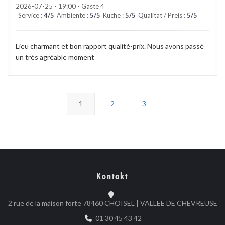
2026-07-25
- 19:00 - Gäste 4
Service
:
4
/5
Ambiente
:
5
/5
Küche
:
5
/5
Qualität / Preis
:
5
/5
Lieu charmant et bon rapport qualité-prix. Nous avons passé
un très agréable moment
1
2
3
Kontakt
((
2 rue de la maison forte 78460 CHOISEL | VALLEE DE CHEVREUSE
01 30 45 43 42