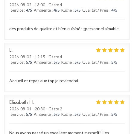
2026-08-02
- 13:00 - Gäste 4
Service
:
4
/5
Ambiente
:
4
/5
Küche
:
5
/5
Qualität / Preis
:
4
/5
des produits de qualite et bien cuisinés;;personnel aimable
L
2026-08-02
- 12:15 - Gäste 4
Service
:
5
/5
Ambiente
:
5
/5
Küche
:
5
/5
Qualität / Preis
:
5
/5
Accueil et repas aux top je reviendrai
Elisabeth
H
2026-08-01
- 20:30 - Gäste 2
Service
:
5
/5
Ambiente
:
5
/5
Küche
:
5
/5
Qualität / Preis
:
5
/5
Nous avons passé un excellent moment gustatif ! Les