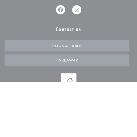
Facebook ((opens in a new window))
Instagram ((opens in a new w
Contact us
BOOK A TABLE
TAKEAWAY
Stay updated
*
Subscribe to our newsletter to receive personalized communications and
marketing offers by email from us.