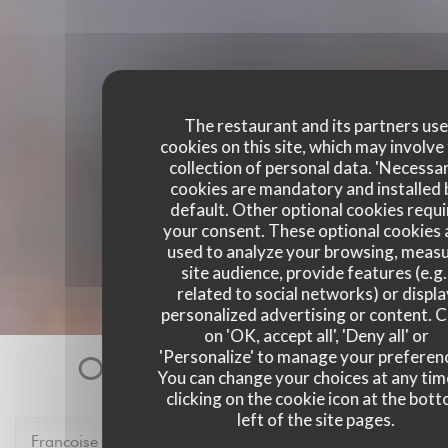
The restaurant and its partners us
cookies on this site, which may involve
collection of personal data. 'Necessa
cookies are mandatory and installed 
default. Other optional cookies requi
your consent. These optional cookies 
used to analyze your browsing, meas
site audience, provide features (e.g.
related to social networks) or displ
personalized advertising or content. C
on 'OK, accept all', 'Deny all' or
'Personalize' to manage your preferen
Our customer ratings
You can change your choices at any tim
clicking on the cookie icon at the bot
left of the site pages.
Francoise
P