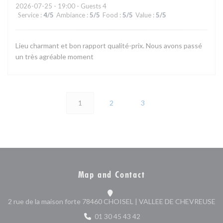
2026-07-25
- 19:00 - Guests 4
Service
:
4
/5
Ambiance
:
5
/5
Food
:
5
/5
Value
:
5
/5
Lieu charmant et bon rapport qualité-prix. Nous avons passé
un très agréable moment
1
2
3
Map and Contact
((
2 rue de la maison forte 78460 CHOISEL | VALLEE DE CHEVREUSE
01 30 45 43 42