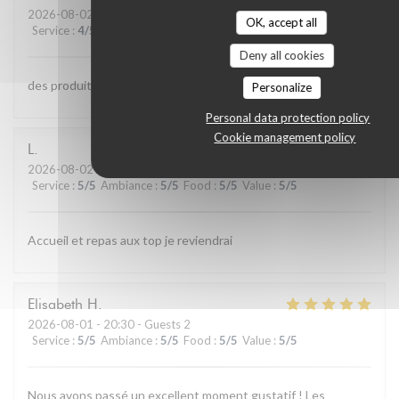
2026-08-02
- 13:00 - Guests 4
OK, accept all
Service
:
4
/5
Ambiance
:
4
/5
Food
:
5
/5
Value
:
4
/5
Deny all cookies
des produits de qualite et bien cuisinés;;personnel aimable
Personalize
Personal data protection policy
Cookie management policy
L
2026-08-02
- 12:15 - Guests 4
Service
:
5
/5
Ambiance
:
5
/5
Food
:
5
/5
Value
:
5
/5
Accueil et repas aux top je reviendrai
Elisabeth
H
2026-08-01
- 20:30 - Guests 2
Service
:
5
/5
Ambiance
:
5
/5
Food
:
5
/5
Value
:
5
/5
Nous avons passé un excellent moment gustatif ! Les