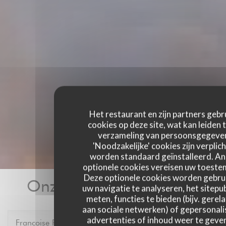
Het restaurant en zijn partners gebr
cookies op deze site, wat kan leiden 
verzameling van persoonsgegeve
'Noodzakelijke' cookies zijn verplich
worden standaard geïnstalleerd. A
optionele cookies vereisen uw toest
Deze optionele cookies worden gebru
Onze gastbeoordelingen
uw navigatie te analyseren, het sitepub
meten, functies te bieden (bijv. gerel
aan sociale netwerken) of gepersonal
advertenties of inhoud weer te geven
Francoise
P