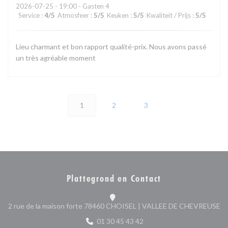
2026-07-25
- 19:00 - Gasten 4
Service
:
4
/5
Atmosfeer
:
5
/5
Keuken
:
5
/5
Kwaliteit / Prijs
:
5
/5
Lieu charmant et bon rapport qualité-prix. Nous avons passé
un très agréable moment
1
2
3
Plattegrond en Contact
((
2 rue de la maison forte 78460 CHOISEL | VALLEE DE CHEVREUSE
01 30 45 43 42