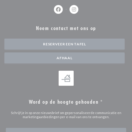
Facebook ((opent in een nieuw venste
Instagram ((opent in een nieu
Neem contact met ons op
RESERVEER EEN TAFEL
AFHAAL
Word op de hoogte gehouden
*
Schrijf je in op onze nieuwsbrief om gepersonaliseerde communicatie en
marketingaanbiedingen per e-mail van ons te ontvangen.