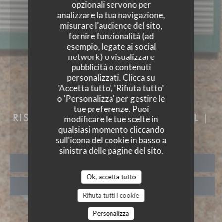
opzionali servono per
analizzare la tua navigazione,
misurare l'audience del sito,
fornire funzionalità (ad
esempio, legate ai social
network) o visualizzare
pubblicità o contenuti
personalizzati. Clicca su
'Accetta tutto', 'Rifiuta tutto'
o 'Personalizza' per gestire le
AUBERGE DES 3 HAMEAU
tue preferenze. Puoi
RISTORANTE E CAMERE
|
CHOISEL |
modificare le tue scelte in
VALLEE DE CHEVREUSE
qualsiasi momento cliccando
sull'icona del cookie in basso a
sinistra delle pagine del sito.
PRENOTA
Ok, accetta tutto
PORTA VIA
Rifiuta tutti i cookie
Personalizza