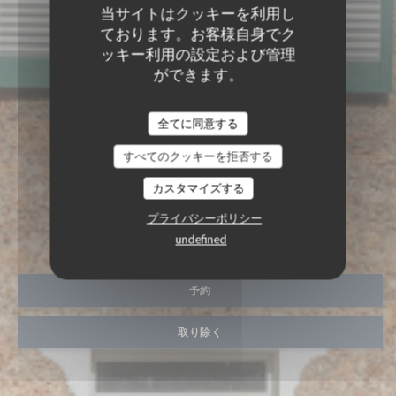
当サイトはクッキーを利用し
ております。お客様自身でク
ッキー利用の設定および管理
ができます。
全てに同意する
すべてのクッキーを拒否する
カスタマイズする
AUBERGE DES 3 HAMEAU
レストランと部屋
|
CHOISEL |
プライバシーポリシー
VALLEE DE CHEVREUSE
undefined
予約
取り除く