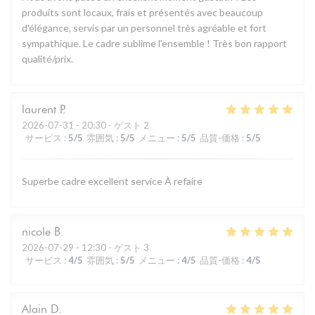
produits sont locaux, frais et présentés avec beaucoup
d'élégance, servis par un personnel très agréable et fort
sympathique. Le cadre sublime l'ensemble ! Très bon rapport
qualité/prix.
laurent
P
2026-07-31
- 20:30 - ゲスト 2
サービス
:
5
/5
雰囲気
:
5
/5
メニュー
:
5
/5
品質-価格
:
5
/5
Superbe cadre excellent service À refaire
nicole
B
2026-07-29
- 12:30 - ゲスト 3
サービス
:
4
/5
雰囲気
:
5
/5
メニュー
:
4
/5
品質-価格
:
4
/5
Alain
D