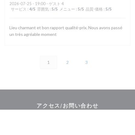
2026-07-25
- 19:00 - ゲスト 4
サービス
:
4
/5
雰囲気
:
5
/5
メニュー
:
5
/5
品質-価格
:
5
/5
Lieu charmant et bon rapport qualité-prix. Nous avons passé
un très agréable moment
1
2
3
アクセス/お問い合わせ
(
2 rue de la maison forte 78460 CHOISEL | VALLEE DE CHEVREUSE
01 30 45 43 42