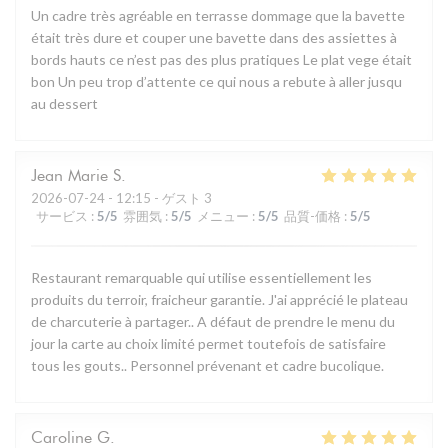
Un cadre très agréable en terrasse dommage que la bavette
était très dure et couper une bavette dans des assiettes à
bords hauts ce n’est pas des plus pratiques Le plat vege était
bon Un peu trop d’attente ce qui nous a rebute à aller jusqu
au dessert
Jean Marie
S
2026-07-24
- 12:15 - ゲスト 3
サービス
:
5
/5
雰囲気
:
5
/5
メニュー
:
5
/5
品質-価格
:
5
/5
Restaurant remarquable qui utilise essentiellement les
produits du terroir, fraicheur garantie. J'ai apprécié le plateau
de charcuterie à partager.. A défaut de prendre le menu du
jour la carte au choix limité permet toutefois de satisfaire
tous les gouts.. Personnel prévenant et cadre bucolique.
Caroline
G