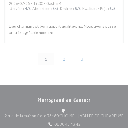
2026-07-25
- 19:00 - Gasten 4
Service
:
4
/5
Atmosfeer
:
5
/5
Keuken
:
5
/5
Kwaliteit / Prijs
:
5
/5
Lieu charmant et bon rapport qualité-prix. Nous avons passé
un très agréable moment
1
2
3
Plattegrond en Contact
((
2 rue de la maison forte 78460 CHOISEL | VALLEE DE CHEVREUSE
01 30 45 43 42