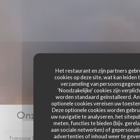
Het restaurant en zijn partners gebr
cookies op deze site, wat kan leiden 
verzameling van persoonsgegeve
'Noodzakelijke' cookies zijn verplich
worden standaard geïnstalleerd. A
optionele cookies vereisen uw toest
Deze optionele cookies worden gebru
Onze gastbeoordelingen
uw navigatie te analyseren, het sitepub
meten, functies te bieden (bijv. gerel
aan sociale netwerken) of gepersonal
advertenties of inhoud weer te geven
Francoise
P