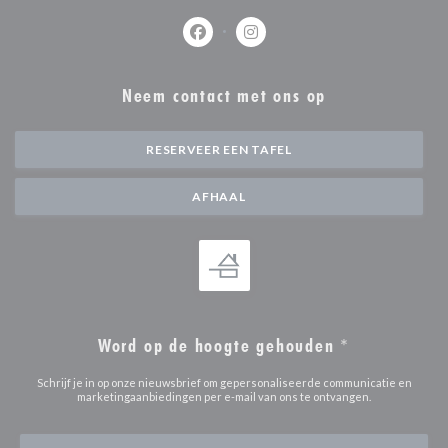
Facebook ((opent in een nieuw venste
Instagram ((opent in een nieu
Neem contact met ons op
RESERVEER EEN TAFEL
AFHAAL
Word op de hoogte gehouden
*
Schrijf je in op onze nieuwsbrief om gepersonaliseerde communicatie en
marketingaanbiedingen per e-mail van ons te ontvangen.