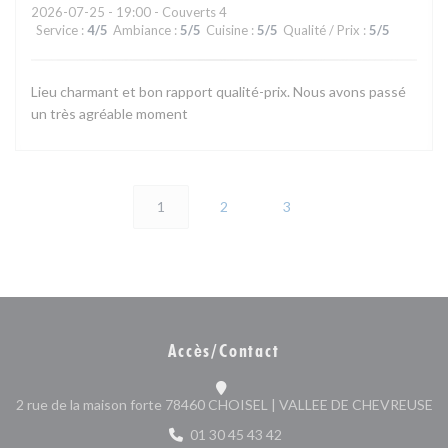
2026-07-25
- 19:00 - Couverts 4
Service
:
4
/5
Ambiance
:
5
/5
Cuisine
:
5
/5
Qualité / Prix
:
5
/5
Lieu charmant et bon rapport qualité-prix. Nous avons passé
un très agréable moment
1
2
3
Accès/Contact
((
2 rue de la maison forte 78460 CHOISEL | VALLEE DE CHEVREUSE
01 30 45 43 42