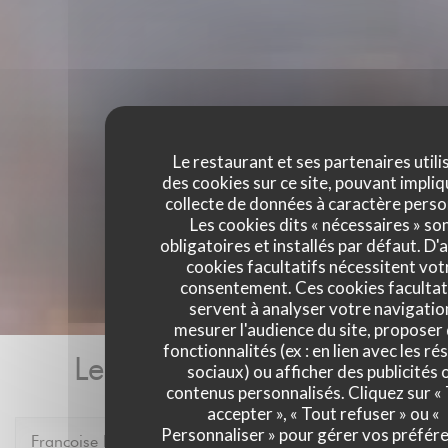
Le restaurant et ses partenaires utili
des cookies sur ce site, pouvant impliq
collecte de données à caractère perso
Les cookies dits « nécessaires » so
obligatoires et installés par défaut. D'
cookies facultatifs nécessitent vot
consentement. Ces cookies facultat
servent à analyser votre navigatio
mesurer l'audience du site, proposer
fonctionnalités (ex : en lien avec les r
Les avis de nos clients
sociaux) ou afficher des publicités 
contenus personnalisés. Cliquez sur «
accepter », « Tout refuser » ou «
Personnaliser » pour gérer vos préfér
Francoise
P