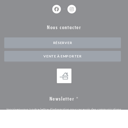
Facebook ((ouvre une nouvelle fenêtr
Instagram ((ouvre une nouvell
Nous contacter
RÉSERVER
VENTE À EMPORTER
Newsletter
*
Inscrivez-vous à notre lettre d'information pour recevoir des communications
personnalisées et des offres marketing par courriel.