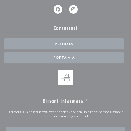
Facebook ((apre una nuova finestra))
Instagram ((apre una nuova fi
Contattaci
PRENOTA
PORTA VIA
Rimani informato
*
Iscriversi alla nostra newsletter per ricevere comunicazioni personalizzate e
offerte di marketing via e-mail.