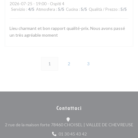
2026-07-25
- 19:00 - Ospiti 4
Servizio
:
4
/5
Atmosfera
:
5
/5
Cucina
:
5
/5
Qualità / Prezzo
:
5
/5
Lieu charmant et bon rapport qualité-prix. Nous avons passé
un très agréable moment
1
2
3
Contattaci
((
2 rue de la maison forte 78460 CHOISEL | VALLEE DE CHEVREUSE
01 30 45 43 42