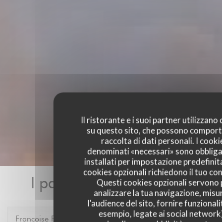
Il ristorante e i suoi partner utilizzano
su questo sito, che possono comport
raccolta di dati personali. I cooki
denominati «necessari» sono obbliga
installati per impostazione predefinita
cookies opzionali richiedono il tuo co
I pareri dei nostri clienti
Questi cookies opzionali servono 
analizzare la tua navigazione, misu
l'audience del sito, fornire funzionali
esempio, legate ai social network
Francoise
P