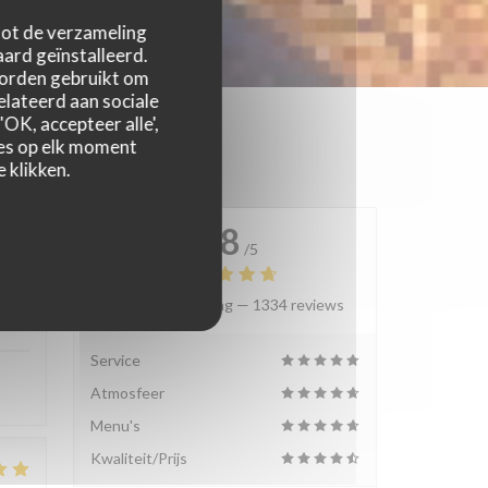
 tot de verzameling
ard geïnstalleerd.
worden gebruikt om
relateerd aan sociale
OK, accepteer alle',
zes op elk moment
 klikken.
4.8
/5
Gemiddelde rating —
1334 reviews
:
4
/5
Service
Atmosfeer
Menu's
Kwaliteit/Prijs