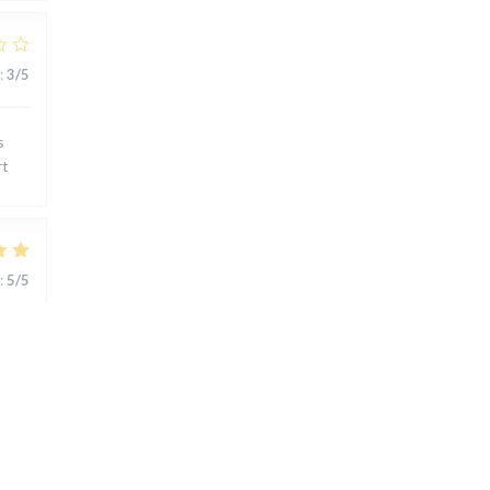
:
3
/5
s
rt
:
5
/5
ts..