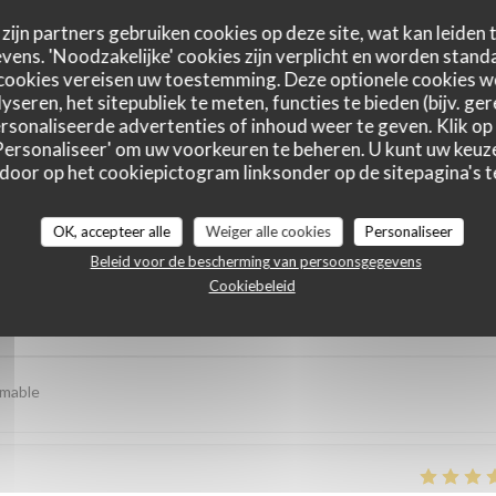
zijn partners gebruiken cookies op deze site, wat kan leiden
ens. 'Noodzakelijke' cookies zijn verplicht en worden standa
cookies vereisen uw toestemming. Deze optionele cookies 
yseren, het sitepubliek te meten, functies te bieden (bijv. ge
sonaliseerde advertenties of inhoud weer te geven. Klik op '
 'Personaliseer' om uw voorkeuren te beheren. U kunt uw keu
 door op het cookiepictogram linksonder op de sitepagina's te
astbeoordelingen
OK, accepteer alle
Weiger alle cookies
Personaliseer
Beleid voor de bescherming van persoonsgegevens
Cookiebeleid
Service
:
4
/5
Atmosfeer
:
4
/5
Keuken
:
5
/5
Kwaliteit / Prijs
imable