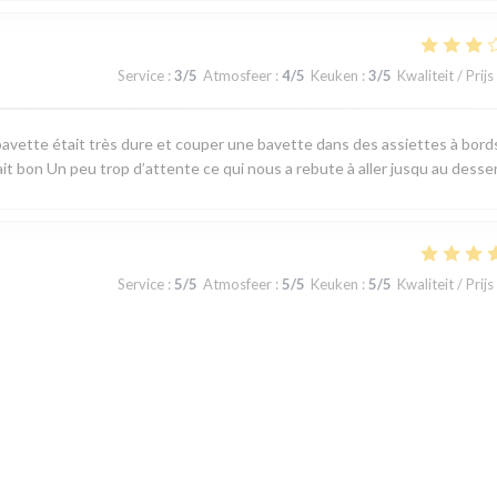
Service
:
3
/5
Atmosfeer
:
4
/5
Keuken
:
3
/5
Kwaliteit / Prijs
avette était très dure et couper une bavette dans des assiettes à bord
ait bon Un peu trop d’attente ce qui nous a rebute à aller jusqu au desse
Service
:
5
/5
Atmosfeer
:
5
/5
Keuken
:
5
/5
Kwaliteit / Prijs
 produits du terroir, fraicheur garantie. J'ai apprécié le plateau de
u jour la carte au choix limité permet toutefois de satisfaire tous les gou