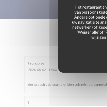
Het restaurant en 
van persoonsgegev
Andere optionele 
uw navigatie te anal
netwerken) of geper
'Weiger alle' of
wijzigen
Onze g
Francoise
P
2026-08-02
- 13:00 - Gasten 4
des produits de qualite et bien cuisinés;;personnel a
L