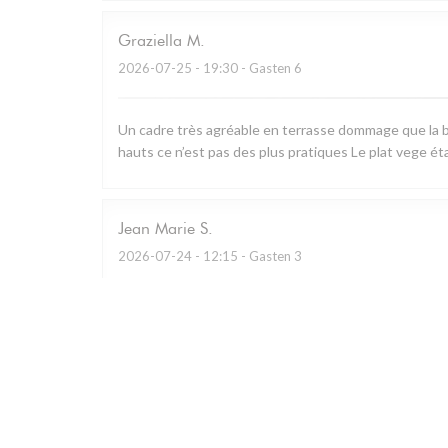
Graziella
M
2026-07-25
- 19:30 - Gasten 6
Un cadre très agréable en terrasse dommage que la b
hauts ce n’est pas des plus pratiques Le plat vege ét
Jean Marie
S
2026-07-24
- 12:15 - Gasten 3
Restaurant remarquable qui utilise essentiellement les
charcuterie à partager.. A défaut de prendre le menu d
Personnel prévenant et cadre bucolique.
Caroline
G