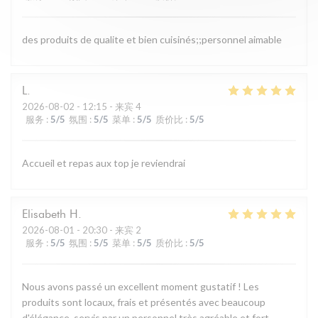
des produits de qualite et bien cuisinés;;personnel aimable
L
2026-08-02
- 12:15 - 来宾 4
服务
:
5
/5
氛围
:
5
/5
菜单
:
5
/5
质价比
:
5
/5
Accueil et repas aux top je reviendrai
Elisabeth
H
2026-08-01
- 20:30 - 来宾 2
服务
:
5
/5
氛围
:
5
/5
菜单
:
5
/5
质价比
:
5
/5
Nous avons passé un excellent moment gustatif ! Les
produits sont locaux, frais et présentés avec beaucoup
d'élégance, servis par un personnel très agréable et fort