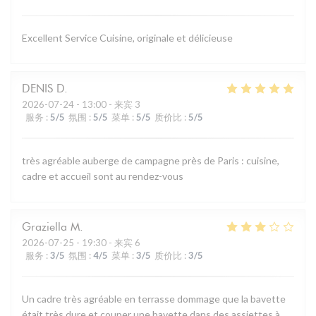
Excellent Service Cuisine, originale et délicieuse
DENIS
D
2026-07-24
- 13:00 - 来宾 3
服务
:
5
/5
氛围
:
5
/5
菜单
:
5
/5
质价比
:
5
/5
très agréable auberge de campagne près de Paris : cuisine,
cadre et accueil sont au rendez-vous
Graziella
M
2026-07-25
- 19:30 - 来宾 6
服务
:
3
/5
氛围
:
4
/5
菜单
:
3
/5
质价比
:
3
/5
Un cadre très agréable en terrasse dommage que la bavette
était très dure et couper une bavette dans des assiettes à