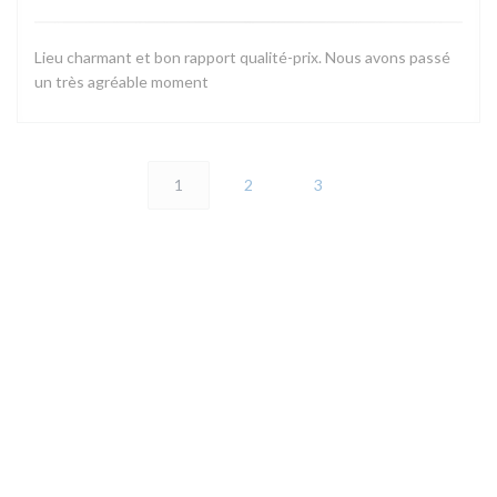
Lieu charmant et bon rapport qualité-prix. Nous avons passé
un très agréable moment
1
2
3
地图和联系方式
(
2 rue de la maison forte 78460 CHOISEL | VALLEE DE CHEVREUSE
01 30 45 43 42