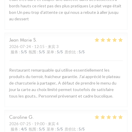
bords hauts ce n’est pas des plus pratiques Le plat vege était
bon Un peu trop d’attente ce qui nous a rebute à aller jusqu
au dessert
Jean Marie
S
2026-07-24
- 12:15 - 来宾 3
服务
:
5
/5
氛围
:
5
/5
菜单
:
5
/5
质价比
:
5
/5
Restaurant remarquable qui utilise essentiellement les
produits du terroir, fraicheur garantie. J'ai apprécié le plateau
de charcuterie à partager.. A défaut de prendre le menu du
jour la carte au choix limité permet toutefois de satisfaire
tous les gouts.. Personnel prévenant et cadre bucolique.
Caroline
G
2026-07-25
- 19:00 - 来宾 4
服务
:
4
/5
氛围
:
5
/5
菜单
:
5
/5
质价比
:
5
/5