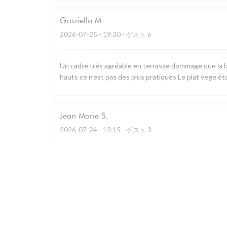
Graziella
M
2026-07-25
- 19:30 - ゲスト 6
Un cadre très agréable en terrasse dommage que la b
hauts ce n’est pas des plus pratiques Le plat vege ét
Jean Marie
S
2026-07-24
- 12:15 - ゲスト 3
Restaurant remarquable qui utilise essentiellement les
charcuterie à partager.. A défaut de prendre le menu d
Personnel prévenant et cadre bucolique.
Caroline
G