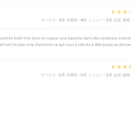
サービス
:
3
/5
雰囲気
:
4
/5
メニュー
:
3
/5
品質-価格
avette était très dure et couper une bavette dans des assiettes à bord
ait bon Un peu trop d’attente ce qui nous a rebute à aller jusqu au desse
サービス
:
5
/5
雰囲気
:
5
/5
メニュー
:
5
/5
品質-価格
 produits du terroir, fraicheur garantie. J'ai apprécié le plateau de
u jour la carte au choix limité permet toutefois de satisfaire tous les gou