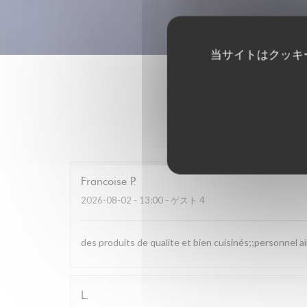
当サイトはクッキ
Francoise
P
2026-08-02
- 13:00 - ゲスト 4
des produits de qualite et bien cuisinés;;personnel a
L