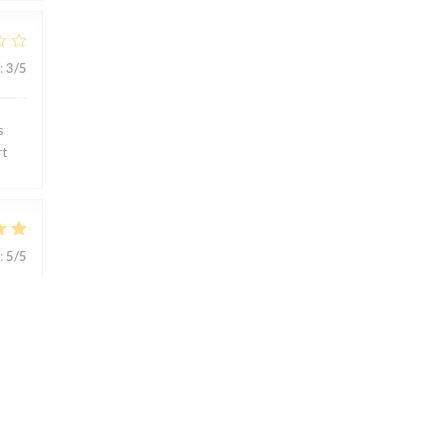
:
3
/5
s
rt
:
5
/5
ts..