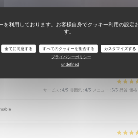
ーを利用しております。お客様自身でクッキー利用の設定
す。
全てに同意する
すべてのクッキーを拒否する
カスタマイズする
顧客の評価
プライバシーポリシー
undefined
サービス
:
4
/5
雰囲気
:
4
/5
メニュー
:
5
/5
品質-価格
imable