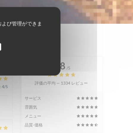
および管理ができま
4.8
/5
評価の平均 —
1334 レビュー
:
4
/5
サービス
雰囲気
メニュー
品質-価格